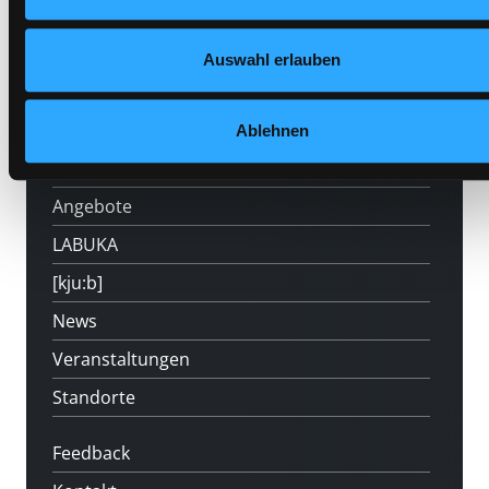
Auswahl erlauben
Hotline (Mo-Fr 9 bis 17 Uhr): 0316 872-
800
Ablehnen
Mitgliedschaft
Angebote
LABUKA
[kju:b]
News
Veranstaltungen
Standorte
Feedback