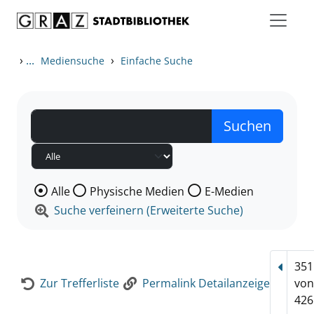
Zum Inhalt springen
Zur Detailanzeige springen
›
...
›
Mediensuche
Einfache Suche
Wählen Sie die Medienart nach der Sie suchen wollen
Alle
Physische Medien
E-Medien
Suche verfeinern (Erweiterte Suche)
351
Vorhe
Zur Trefferliste
Permalink Detailanzeige
vo
426