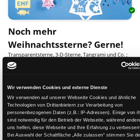
Noch mehr
Weihnachtssterne? Gerne!
Transparentsterne, 3-D-Sterne, Tangrami und Co. ;
20 neue Sterne aus Papier basteln
Mediengruppe:
Sachbuch
Verfasser:
Suche nach diesem Verfasser
Mielkau, Ina
Wir verwenden Cookies und externe Dienste
Beschreibung ein-/ausblenden
Wir verwenden auf unserer Webseite Cookies und ähnliche
Mehr Informationen ein-/ausblenden
Technologien von Drittanbietern zur Verarbeitung von
personenbezogenen Daten (z.B.: IP-Adressen). Einige von i
sind notwendig für den Betrieb der Webseite, während ander
uns helfen, diese Webseite und Ihre Erfahrung zu verbessern
Exemplare
Bei Auswahl der Schaltfläche „Alle zulassen“ stimmen Sie de