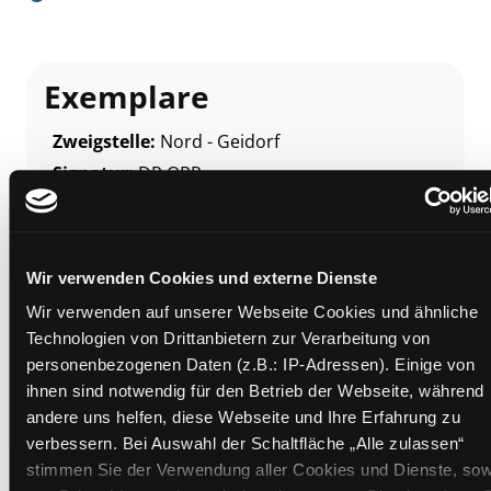
Exemplare
Zweigstelle:
Nord - Geidorf
Signatur:
DR OPP
Standort 2:
Ausleihe
Status:
Verfügbar
Vorbestellungen:
0
Wir verwenden Cookies und externe Dienste
Mediengruppe:
Belletristik
Wir verwenden auf unserer Webseite Cookies und ähnliche
Frist:
Technologien von Drittanbietern zur Verarbeitung von
Barcode:
2508SB00057
personenbezogenen Daten (z.B.: IP-Adressen). Einige von
ihnen sind notwendig für den Betrieb der Webseite, während
Standort 3:
andere uns helfen, diese Webseite und Ihre Erfahrung zu
verbessern. Bei Auswahl der Schaltfläche „Alle zulassen“
stimmen Sie der Verwendung aller Cookies und Dienste, sow