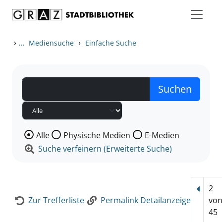
Zum Inhalt springen
Zur Detailanzeige springen
›
...
›
Mediensuche
Einfache Suche
Wählen Sie die Medienart nach der Sie suchen wollen
Alle
Physische Medien
E-Medien
Suche verfeinern (Erweiterte Suche)
2
Vorhe
Zur Trefferliste
Permalink Detailanzeige
vo
45