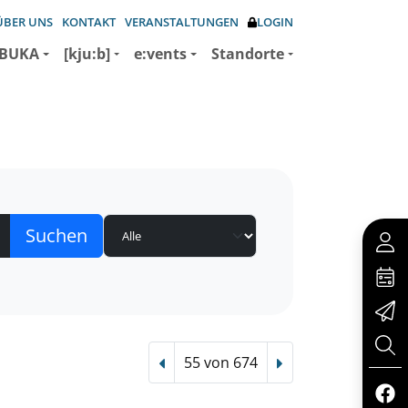
ÜBER UNS
KONTAKT
VERANSTALTUNGEN
LOGIN
BUKA
[kju:b]
e:vents
Standorte
55 von 674
Vorheriger Treffer
Nächster Treffer