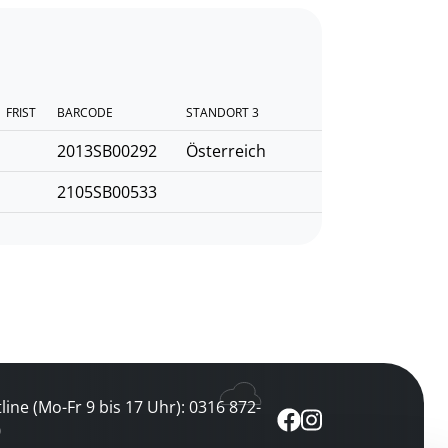
FRIST
BARCODE
STANDORT 3
2013SB00292
Österreich
2105SB00533
line (Mo-Fr 9 bis 17 Uhr): 0316 872-
0