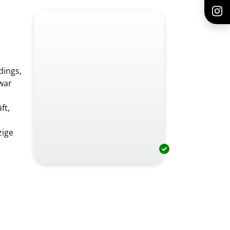
dings,
 war
ft,
zige