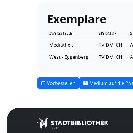
Exemplare
ZWEIGSTELLE
SIGNATUR
S
Mediathek
TV.DM ICH
A
West - Eggenberg
TV.DM ICH
A
Vorbestellen
Medium auf die Pos