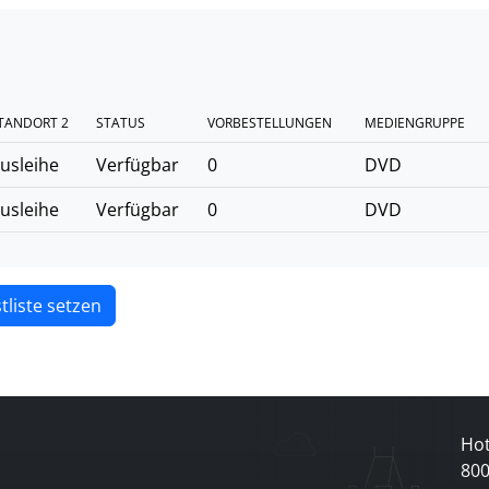
TANDORT 2
STATUS
VORBESTELLUNGEN
MEDIENGRUPPE
usleihe
Verfügbar
0
DVD
usleihe
Verfügbar
0
DVD
tliste setzen
Hot
80