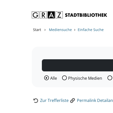
Zum Inhalt springen
Zur Detailanzeige springen
›
›
Start
Mediensuche
Einfache Suche
Wählen Sie die Medienart nach der Si
Alle
Physische Medien
Zur Trefferliste
Permalink Detailan