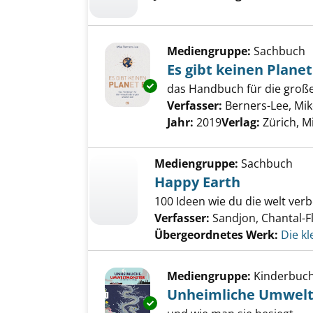
Mediengruppe:
Sachbuch
Es gibt keinen Planet
Exemplar-Details von Es gibt k
das Handbuch für die groß
Verfasser:
Berners-Lee, Mi
Jahr:
2019
Verlag:
Zürich, 
Mediengruppe:
Sachbuch
Happy Earth
100 Ideen wie du die welt ver
Verfasser:
Sandjon, Chantal-F
Übergeordnetes Werk:
Die kl
Mediengruppe:
Kinderbuc
Unheimliche Umwel
Exemplar-Details von Unheiml