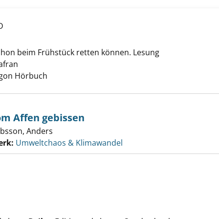
D
das Klima! anzeigen
chon beim Frühstück retten können. Lesung
afran
Suche nach diesem Verfasser
Argon Hörbuch
vom Affen gebissen
obsson, Anders
erk:
Umweltchaos & Klimawandel
nk anzeigen
uche nach diesem Verfasser