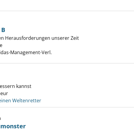
 B
einen Planet B anzeigen
en Herausforderungen unserer Zeit
ke
Suche nach diesem Verfasser
Midas-Management-Verl.
bessern kannst
leur
einen Weltenretter
h
tmonster
iche Umweltmonster anzeigen