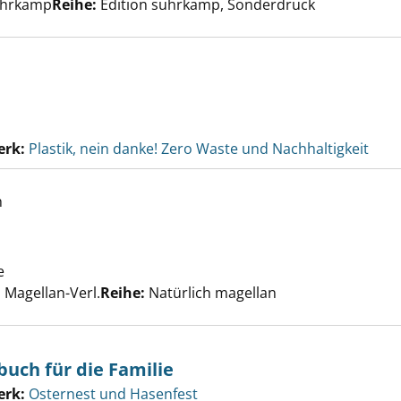
Suhrkamp
Reihe:
Edition suhrkamp, Sonderdruck
erk:
Plastik, nein danke! Zero Waste und Nachhaltigkeit
h
elden anzeigen
e
Suche nach diesem Verfasser
Magellan-Verl.
Reihe:
Natürlich magellan
uch für die Familie
erk:
Osternest und Hasenfest