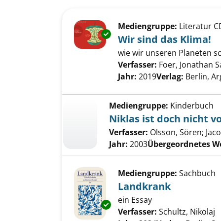
Suchergebnis
Zu den Suchfiltern springen
Mediengruppe:
Literatur C
Exemplar-Details von Wir sind 
Wir sind das Klima!
wie wir unseren Planeten s
Verfasser:
Foer, Jonathan S
Jahr:
2019
Verlag:
Berlin, 
Mediengruppe:
Kinderbuch
Niklas ist doch nicht 
Verfasser:
Olsson, Sören
;
Jac
Jahr:
2003
Übergeordnetes W
Mediengruppe:
Sachbuch
Landkrank
ein Essay
Exemplar-Details von Landkra
Verfasser:
Schultz, Nikolaj
S