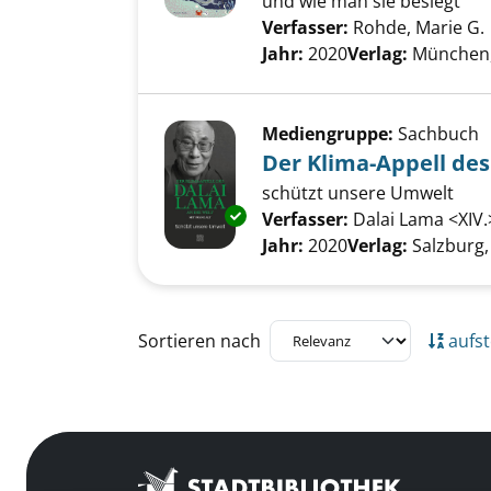
und wie man sie besiegt
Verfasser:
Rohde, Marie G.
Jahr:
2020
Verlag:
München,
Mediengruppe:
Sachbuch
Der Klima-Appell des
schützt unsere Umwelt
Exemplar-Details von Der Klima
Verfasser:
Dalai Lama <XIV.
Jahr:
2020
Verlag:
Salzburg,
Zu den Suchfiltern springen
Sortieren nach
aufst