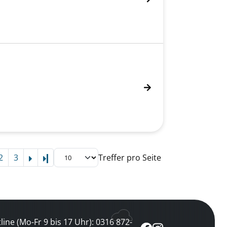
2
3
Treffer pro Seite
Letzte Seite
line (Mo-Fr 9 bis 17 Uhr): 0316 872-