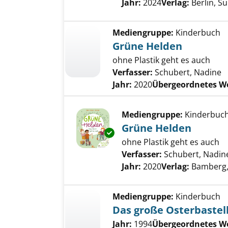
Jahr:
2024
Verlag:
Berlin, 
Mediengruppe:
Kinderbuch
Grüne Helden
ohne Plastik geht es auch
Verfasser:
Schubert, Nadine
Jahr:
2020
Übergeordnetes W
Mediengruppe:
Kinderbuc
Grüne Helden
Exemplar-Details von Grüne H
ohne Plastik geht es auch
Verfasser:
Schubert, Nadin
Jahr:
2020
Verlag:
Bamberg, 
Mediengruppe:
Kinderbuch
Das große Osterbastelb
Jahr:
1994
Übergeordnetes W