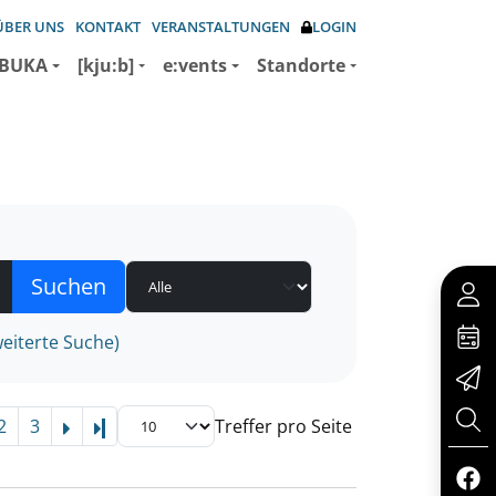
ÜBER UNS
KONTAKT
VERANSTALTUNGEN
LOGIN
BUKA
[kju:b]
e:vents
Standorte
eiterte Suche)
2
3
Treffer pro Seite
Letzte Seite