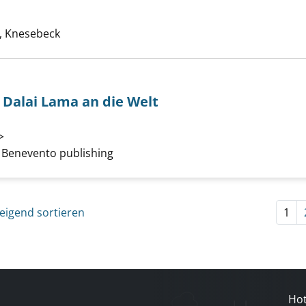
Suche nach diesem Verfasser
 Knesebeck
 Dalai Lama an die Welt
-Appell des Dalai Lama an die Welt anzeigen
>
Suche nach diesem Verfasser
 Benevento publishing
eigend sortieren
1
Hot