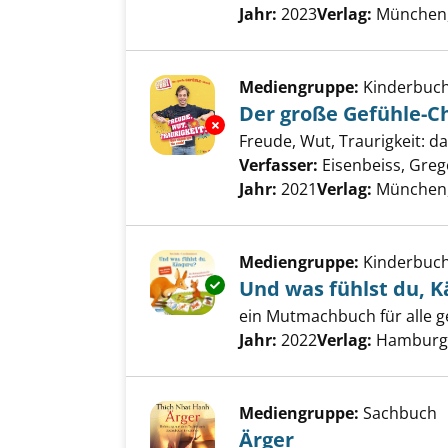
Jahr:
2023
Verlag:
München,
Mediengruppe:
Kinderbuc
Der große Gefühle-C
Exemplar-Details von Der groß
Freude, Wut, Traurigkeit: da
Verfasser:
Eisenbeiss, Greg
Jahr:
2021
Verlag:
München, 
Mediengruppe:
Kinderbuc
Exemplar-Details von Und was 
Und was fühlst du, 
ein Mutmachbuch für alle g
Suche nach diesem Verfass
Jahr:
2022
Verlag:
Hamburg, 
Mediengruppe:
Sachbuch
Ärger