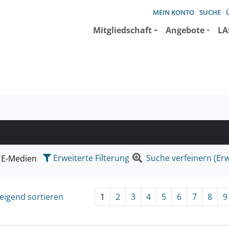
MEIN KONTO
SUCHE
Mitgliedschaft
Angebote
LA
e suchen wollen.
Erweiterte Filterung
Suche verfeinern (Erw
E-Medien
eigend sortieren
1
2
3
4
5
6
7
8
9