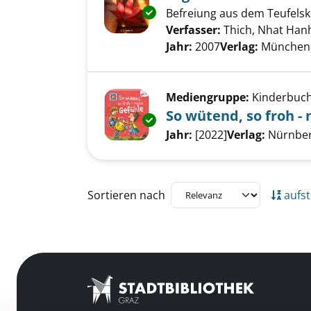
Exemplar-Details von Ärger an
Befreiung aus dem Teufelsk
Verfasser:
Thich, Nhat Han
Jahr:
2007
Verlag:
München,
Mediengruppe:
Kinderbuc
So wütend, so froh -
Exemplar-Details von So wüten
Suche nach diesem Verfass
Jahr:
[2022]
Verlag:
Nürnberg
Zu den Suchfiltern springen
Sortieren nach
aufst