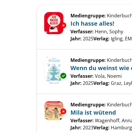
Suchergebnis
Zu den Suchfiltern springen
Mediengruppe:
Kinderbuc
Ich hasse alles!
Exemplar-Details von Ich hasse
Verfasser:
Henn, Sophy
Suc
Jahr:
2025
Verlag:
Igling, EM
Mediengruppe:
Kinderbuc
Wenn du weinst wie 
Exemplar-Details von Wenn du 
Verfasser:
Vola, Noemi
Such
Jahr:
2025
Verlag:
Graz, Le
Mediengruppe:
Kinderbuc
Exemplar-Details von Mila ist 
Mila ist wütend
Verfasser:
Wagenhoff, Ann
Jahr:
2023
Verlag:
Hamburg,