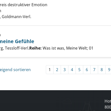
zeigen
reis destruktiver Emotion
h
Suche nach diesem Verfasser
 Goldmann-Verl.
h
 meine Gefühle
d, so froh - meine Gefühle anzeigen
er
, Tessloff-Verl.
Reihe:
Was ist was, Meine Welt; 01
eigend sortieren
1
2
3
4
5
6
7
8
9
Hot
80