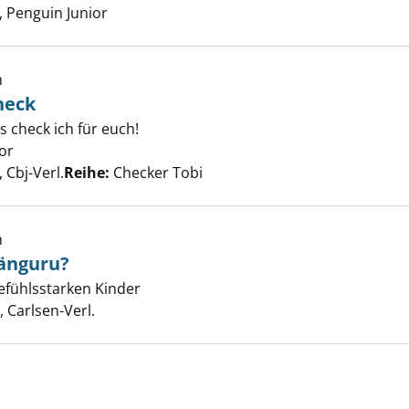
 Penguin Junior
h
heck
e Gefühle-Check anzeigen
s check ich für euch!
or
Suche nach diesem Verfasser
Cbj-Verl.
Reihe:
Checker Tobi
h
fühlst du, Känguru? anzeigen
Känguru?
efühlsstarken Kinder
er
Carlsen-Verl.