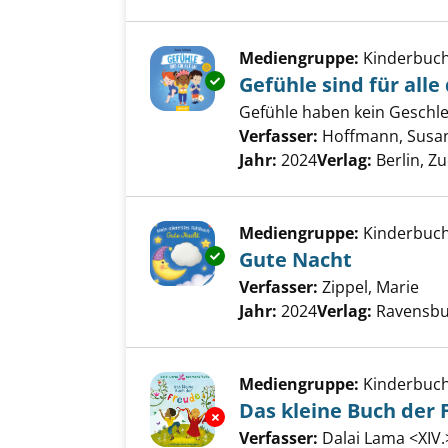
Mediengruppe:
Kinderbuc
Exemplar-Details von Gefühle si
Gefühle sind für alle 
Gefühle haben kein Geschle
Verfasser:
Hoffmann, Susa
Jahr:
2024
Verlag:
Berlin, Z
Mediengruppe:
Kinderbuc
Exemplar-Details von Gute Nac
Gute Nacht
Verfasser:
Zippel, Marie
Suc
Jahr:
2024
Verlag:
Ravensbu
Mediengruppe:
Kinderbuc
Das kleine Buch der 
Exemplar-Details von Das klei
Verfasser:
Dalai Lama <XIV.