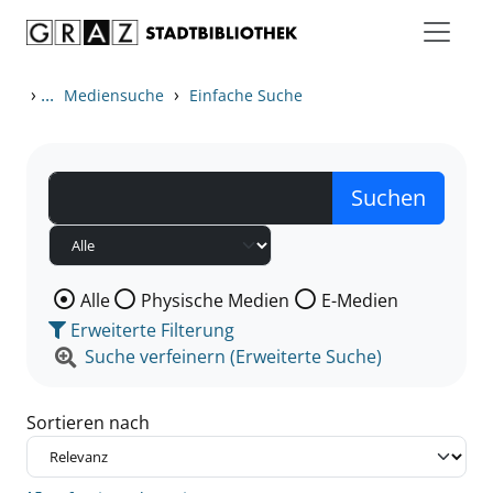
Zum Inhalt springen
Zu den Suchfiltern springen
Zur Trefferliste springen
›
...
›
Mediensuche
Einfache Suche
Wählen Sie die Medienart nach der Sie suchen wollen
Alle
Physische Medien
E-Medien
Erweiterte Filterung
Suche verfeinern (Erweiterte Suche)
Sortieren nach