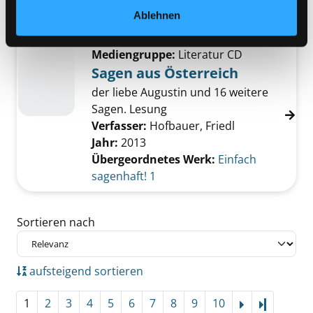
Jahr:
1997
Ablehnen
Verlag:
Dortmund, Igel-Records
Mediengruppe:
Literatur CD
Sagen aus Österreich
der liebe Augustin und 16 weitere
Sagen. Lesung
Verfasser:
Hofbauer, Friedl
Jahr:
2013
Übergeordnetes Werk:
Einfach
sagenhaft! 1
Zu den Suchfiltern springen
Sortieren nach
aufsteigend sortieren
1
2
3
4
5
6
7
8
9
10
Letzte Se