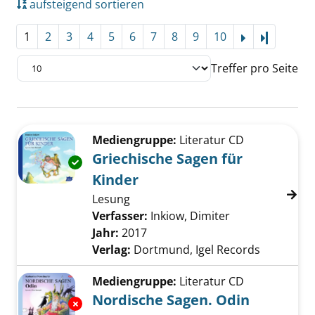
aufsteigend sortieren
1
2
3
4
5
6
7
8
9
10
Letzte Se
Treffer pro Seite
Suchergebnis
Zu den Suchfiltern springen
Mediengruppe:
Literatur CD
Griechische Sagen für
Exemplar-Details von Griechische Sagen für 
Kinder
Lesung
Verfasser:
Inkiow, Dimiter
Suche nach die
Jahr:
2017
Verlag:
Dortmund, Igel Records
Mediengruppe:
Literatur CD
Nordische Sagen. Odin
Exemplar-Details von Nordische Sagen. Odin