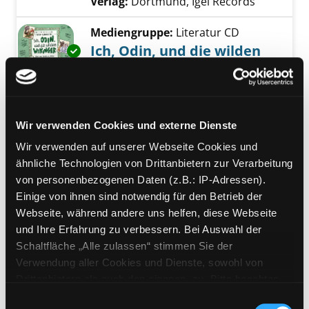
Verlag:
Dortmund, Igel Records
Mediengruppe:
Literatur CD
Ich, Odin, und die wilden
Exemplar-Details von Ich, Odin, und die wild
Wikinger
Lesung
Verfasser:
Schwieger, Frank
Suche nach di
Jahr:
2019
Wir verwenden Cookies und externe Dienste
Verlag:
Dortmund, Igel Records
Wir verwenden auf unserer Webseite Cookies und
ähnliche Technologien von Drittanbietern zur Verarbeitung
Mediengruppe:
Kinderbuch
von personenbezogenen Daten (z.B.: IP-Adressen).
Die schönsten Sagen aus
Einige von ihnen sind notwendig für den Betrieb der
aller Welt
Exemplar-Details von Die schönsten Sagen au
Webseite, während andere uns helfen, diese Webseite
Suche nach diesem Verfasser
Jahr:
2016
und Ihre Erfahrung zu verbessern. Bei Auswahl der
Verlag:
Hamburg, Ellermann
Schaltfläche „Alle zulassen“ stimmen Sie der
Verwendung aller Cookies und Dienste, sowohl von
Mediengruppe:
Literatur CD
Drittanbietern als auch den eigenen, zu. Bitte beachten
Die Abenteuer des
Sie, dass bei Verwendung von Diensten und Setzen von
Exemplar-Details von Die Abenteuer des Ody
Einwilligungsauswahl