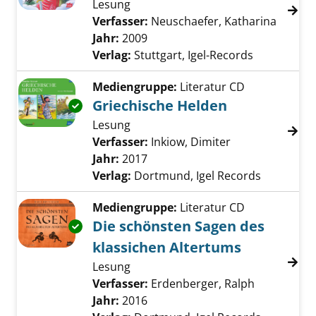
Lesung
Verfasser:
Neuschaefer, Katharina
Suche 
Jahr:
2009
Verlag:
Stuttgart, Igel-Records
Mediengruppe:
Literatur CD
Griechische Helden
Exemplar-Details von Griechische Helden an
Lesung
Verfasser:
Inkiow, Dimiter
Suche nach die
Jahr:
2017
Verlag:
Dortmund, Igel Records
Mediengruppe:
Literatur CD
Die schönsten Sagen des
Exemplar-Details von Die schönsten Sagen de
klassichen Altertums
Lesung
Verfasser:
Erdenberger, Ralph
Suche nach
Jahr:
2016