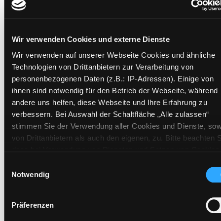
Mehr Informationen ein-/ausblenden
Wir verwenden Cookies und externe Dienste
Exemplare
Wir verwenden auf unserer Webseite Cookies und ähnliche
Technologien von Drittanbietern zur Verarbeitung von
Zweigstelle:
Ost - Schillerstraße
personenbezogenen Daten (z.B.: IP-Adressen). Einige von
Signatur:
PP.Y GRUE
ihnen sind notwendig für den Betrieb der Webseite, während
Standort 2:
Ausleihe
andere uns helfen, diese Webseite und Ihre Erfahrung zu
Status:
Verfügbar
verbessern. Bei Auswahl der Schaltfläche „Alle zulassen“
stimmen Sie der Verwendung aller Cookies und Dienste, sow
Vorbestellungen:
0
von Drittanbietern als auch den eigenen, zu. Bitte beachten S
Mediengruppe:
Sachbuch
dass bei Verwendung von Diensten und Setzen von Cookies
Frist:
von Drittanbietern, eine Verarbeitung in unsicheren Drittlände
Einwilligungsauswahl
Barcode:
2006SB03902
(Länder außerhalb des EWR ohne adäquates
Notwendig
Standort 3:
Datenschutzniveau) stattfinden kann. In diesem Zusammen
können aktuell Risiken für Betroffene nicht vollständig
Präferenzen
ausgeschlossen werden. Eine Verarbeitung durch solche
Cookies oder Dienste erfolgt nur, wenn Sie die jeweilige