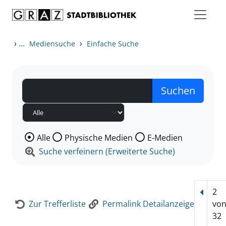
Zum Inhalt springen
Zur Detailanzeige springen
›
...
›
Mediensuche
Einfache Suche
Wählen Sie die Medienart nach der Sie suchen wollen
Alle
Physische Medien
E-Medien
Suche verfeinern (Erweiterte Suche)
2
Vorhe
Zur Trefferliste
Permalink Detailanzeige
vo
32