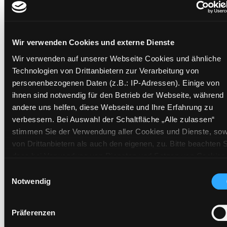
Mehr Informationen ein-/ausblenden
Wir verwenden Cookies und externe Dienste
Exemplare
Wir verwenden auf unserer Webseite Cookies und ähnliche
Technologien von Drittanbietern zur Verarbeitung von
Zweigstelle:
Andritz
personenbezogenen Daten (z.B.: IP-Adressen). Einige von
Signatur:
PP.Y WLO
ihnen sind notwendig für den Betrieb der Webseite, während
Standort 2:
Ausleihe
andere uns helfen, diese Webseite und Ihre Erfahrung zu
verbessern. Bei Auswahl der Schaltfläche „Alle zulassen“
Status:
Verfügbar
stimmen Sie der Verwendung aller Cookies und Dienste, sow
Vorbestellungen:
0
von Drittanbietern als auch den eigenen, zu. Bitte beachten S
Mediengruppe:
Sachbuch
dass bei Verwendung von Diensten und Setzen von Cookies
Frist:
von Drittanbietern, eine Verarbeitung in unsicheren Drittlände
Einwilligungsauswahl
Barcode:
2409SB01319
(Länder außerhalb des EWR ohne adäquates
Notwendig
Datenschutzniveau) stattfinden kann. In diesem Zusammen
Standort 3:
können aktuell Risiken für Betroffene nicht vollständig
Präferenzen
ausgeschlossen werden. Eine Verarbeitung durch solche