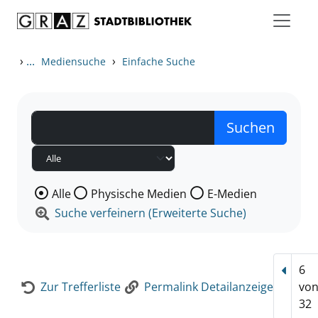
Zum Inhalt springen
Zur Detailanzeige springen
›
...
›
Mediensuche
Einfache Suche
Wählen Sie die Medienart nach der Sie suchen wollen
Alle
Physische Medien
E-Medien
Suche verfeinern (Erweiterte Suche)
6
Vorhe
Zur Trefferliste
Permalink Detailanzeige
vo
32