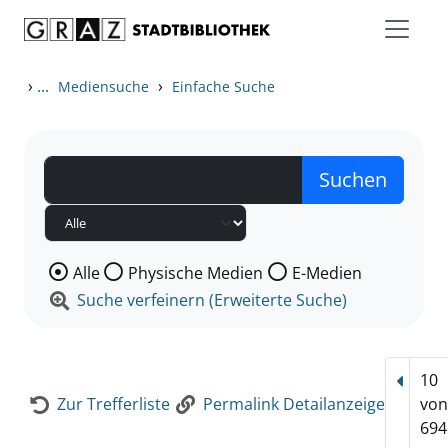
Zum Inhalt springen
Zur Detailanzeige springen
›
...
›
Mediensuche
Einfache Suche
Wählen Sie die Medienart nach der Sie suchen wollen
Alle
Physische Medien
E-Medien
Suche verfeinern (Erweiterte Suche)
10
Vorhe
Zur Trefferliste
Permalink Detailanzeige
vo
694