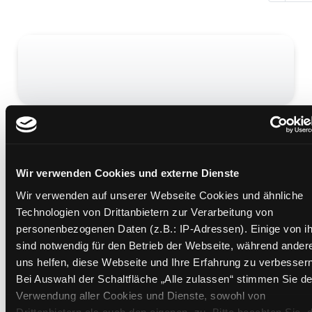
Die Bestimmung
Roman
Mediengruppe:
Jugendbuch
Wir verwenden Cookies und externe Dienste
Verfasser:
Roth, Veronica
Wir verwenden auf unserer Webseite Cookies und ähnliche
Mehr Informationen ein-/ausblenden
Technologien von Drittanbietern zur Verarbeitung von
personenbezogenen Daten (z.B.: IP-Adressen). Einige von i
Bände
sind notwendig für den Betrieb der Webseite, während ander
uns helfen, diese Webseite und Ihre Erfahrung zu verbessern
Bei Auswahl der Schaltfläche „Alle zulassen“ stimmen Sie de
Medium auf die Postliste setzen
Verwendung aller Cookies und Dienste, sowohl von