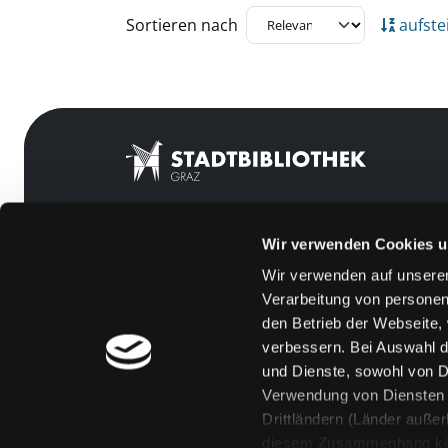
Zu den Suchfiltern springen
Sortieren nach
aufste
Wir verwenden Cookies u
Mitgliedschaft
Feedback
Wir verwenden auf unserer
Angebote
Kontakt
Verarbeitung von personen
LABUKA
Über uns
den Betrieb der Webseite,
verbessern. Bei Auswahl d
[kju:b]
Jobs
und Dienste, sowohl von Dr
News
Medienwunsch
Verwendung von Diensten u
Drittländern (Länder auße
Veranstaltungen
FAQs
diesem Zusammenhang könne