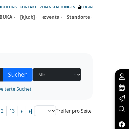
ÜBER UNS
KONTAKT
VERANSTALTUNGEN
LOGIN
BUKA
[kju:b]
e:vents
Standorte
eiterte Suche)
12
13
Treffer pro Seite
Letzte Seite