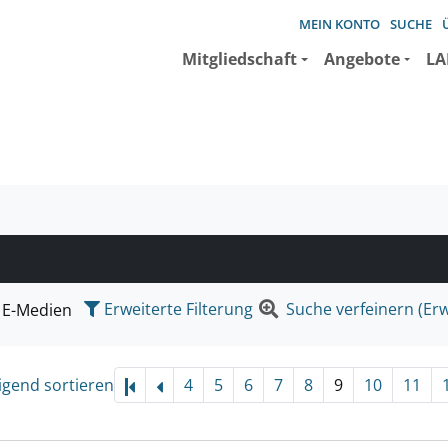
MEIN KONTO
SUCHE
Mitgliedschaft
Angebote
LA
e suchen wollen.
Erweiterte Filterung
Suche verfeinern (Erw
E-Medien
igend sortieren
4
5
6
7
8
9
10
11