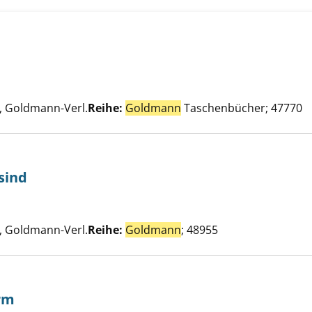
scher anzeigen
nach diesem Verfasser
 Goldmann-Verl.
Reihe:
Goldmann
Taschenbücher; 47770
sind
 Schwestern sind anzeigen
e nach diesem Verfasser
 Goldmann-Verl.
Reihe:
Goldmann
; 48955
rm