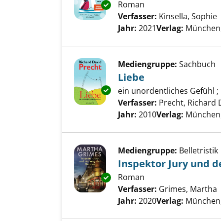
Roman
Exemplar-Details von Erobere
Verfasser:
Kinsella, Sophie
Jahr:
2021
Verlag:
München,
Mediengruppe:
Sachbuch
Liebe
Exemplar-Details von Liebe an
ein unordentliches Gefühl 
Verfasser:
Precht, Richard 
Jahr:
2010
Verlag:
München,
Mediengruppe:
Belletristik
Inspektor Jury und 
Roman
Exemplar-Details von Inspekto
Verfasser:
Grimes, Martha
Jahr:
2020
Verlag:
München,