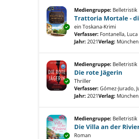
Mediengruppe:
Belletristik
Trattoria Mortale - d
ein Toskana-Krimi
Exemplar-Details von Trattoria 
Verfasser:
Fontanella, Luca
Jahr:
2021
Verlag:
München,
Mediengruppe:
Belletristik
Die rote Jägerin
Thriller
Exemplar-Details von Die rote 
Verfasser:
Gómez-Jurado, J
Jahr:
2021
Verlag:
München,
Mediengruppe:
Belletristik
Die Villa an der Rivie
Roman
Exemplar-Details von Die Villa 