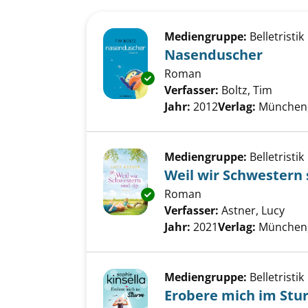
Suchergebnis
Zu den Suchfiltern springen
Mediengruppe:
Belletristik
Nasenduscher
Roman
Exemplar-Details von Nasendu
Verfasser:
Boltz, Tim
Suche 
Jahr:
2012
Verlag:
München,
Mediengruppe:
Belletristik
Weil wir Schwestern 
Roman
Exemplar-Details von Weil wir
Verfasser:
Astner, Lucy
Such
Jahr:
2021
Verlag:
München,
Mediengruppe:
Belletristik
Erobere mich im Stu