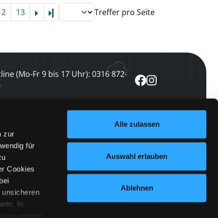
12
13
Treffer pro Seite
Letzte Seite
line (Mo-Fr 9 bis 17 Uhr): 0316 872-
0
ewsletter abonnieren
Alle zulassen
n zur
 keine Veranstaltung verpassen
wendig für
etzt abonnieren
Auswahl erlauben
zu
er Cookies
bei
Ablehnen
n unsicheren
ann. In
ossen werden.