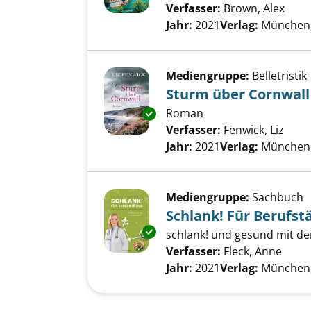
Verfasser:
Brown, Alex
Such
Jahr:
2021
Verlag:
München,
Mediengruppe:
Belletristik
Sturm über Cornwall
Roman
Exemplar-Details von Sturm üb
Verfasser:
Fenwick, Liz
Such
Jahr:
2021
Verlag:
München,
Mediengruppe:
Sachbuch
Schlank! Für Berufst
Exemplar-Details von Schlank! 
schlank! und gesund mit der
Verfasser:
Fleck, Anne
Suche
Jahr:
2021
Verlag:
München,