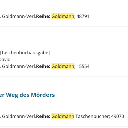
 mich im Sturm anzeigen
Suche nach diesem Verfasser
 Goldmann-Verl.
Reihe:
Goldmann
; 48791
zeigen
; [Taschenbuchausgabe]
David
Suche nach diesem Verfasser
 Goldmann-Verl.
Reihe:
Goldmann
; 15554
der Weg des Mörders
r Jury und der Weg des Mörders anzeigen
Suche nach diesem Verfasser
 Goldmann-Verl.
Reihe:
Goldmann
Taschenbücher; 49070