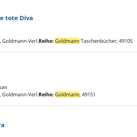
ie tote Diva
Mortale - die tote Diva anzeigen
Suche nach diesem Verfasser
 Goldmann-Verl.
Reihe:
Goldmann
Taschenbücher; 49105
Jägerin anzeigen
uan
Suche nach diesem Verfasser
 Goldmann-Verl.
Reihe:
Goldmann
; 49151
ra
an der Riviera anzeigen