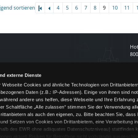
igend sortieren
4
5
6
7
8
9
10
11
Hot
80
N
nd externe Dienste
 Webseite Cookies und ähnliche Technologien von Drittanbieter
und
bezogenen Daten (z.B.: IP-Adressen). Einige von ihnen sind not
j
 während andere uns helfen, diese Webseite und Ihre Erfahrung 
er Schaltfläche „Alle zulassen“ stimmen Sie der Verwendung all
ittanbietern als auch den eigenen, zu. Bitte beachten Sie, dass 
nd Setzen von Cookies von Drittanbietern, eine Verarbeitung i
rhalb des EWR ohne adäquates Datenschutzniveau) stattfinden k
n aktuell Risiken für Betroffene nicht vollständig ausgeschl