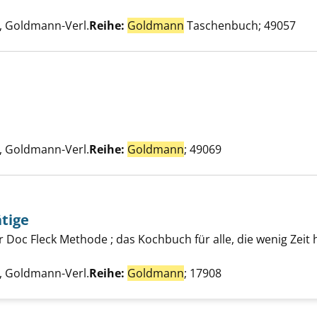
e nach diesem Verfasser
 Goldmann-Verl.
Reihe:
Goldmann
Taschenbuch; 49057
er Cornwall anzeigen
e nach diesem Verfasser
 Goldmann-Verl.
Reihe:
Goldmann
; 49069
ätige
Für Berufstätige anzeigen
 Doc Fleck Methode ; das Kochbuch für alle, die wenig Zeit
 nach diesem Verfasser
 Goldmann-Verl.
Reihe:
Goldmann
; 17908