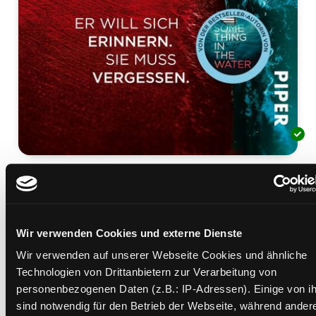
Mr Nobody
er will sich erinnern. Sie muss vergessen ; Thriller
Mediengruppe:
Belletristik
Wir verwenden Cookies und externe Dienste
Verfasser:
Suche nach diesem Verfasser
Steadman, Catherine
Wir verwenden auf unserer Webseite Cookies und ähnliche
Beschreibung ein-/ausblenden
Technologien von Drittanbietern zur Verarbeitung von
personenbezogenen Daten (z.B.: IP-Adressen). Einige von i
Mehr Informationen ein-/ausblenden
sind notwendig für den Betrieb der Webseite, während ander