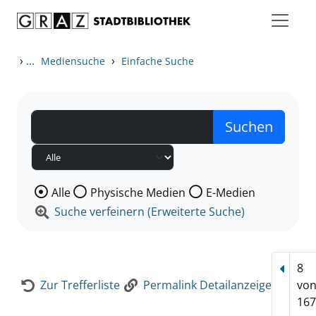
Zum Inhalt springen
Zur Detailanzeige springen
›
...
›
Mediensuche
Einfache Suche
Wählen Sie die Medienart nach der Sie suchen wollen
Alle
Physische Medien
E-Medien
Suche verfeinern (Erweiterte Suche)
8
Vorhe
Zur Trefferliste
Permalink Detailanzeige
vo
167