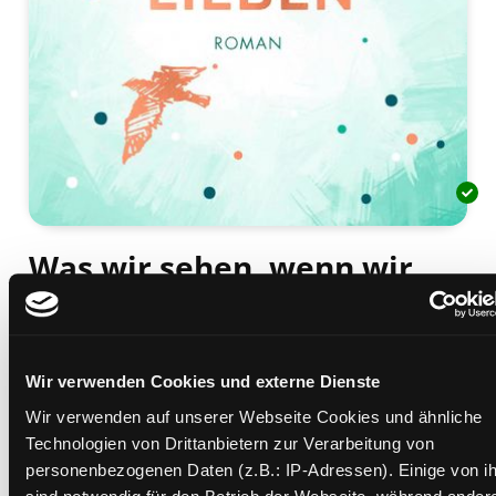
Was wir sehen, wenn wir
lieben
Roman
Mediengruppe:
Belletristik
Wir verwenden Cookies und externe Dienste
Verfasser:
Suche nach diesem Verfasser
Moninger, Kristina
Wir verwenden auf unserer Webseite Cookies und ähnliche
Technologien von Drittanbietern zur Verarbeitung von
Beschreibung ein-/ausblenden
personenbezogenen Daten (z.B.: IP-Adressen). Einige von i