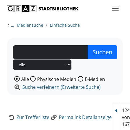
Zum Inhalt springen
Zur Detailanzeige springen
›
...
›
Mediensuche
Einfache Suche
Wählen Sie die Medienart nach der Sie suchen wollen
Alle
Physische Medien
E-Medien
Suche verfeinern (Erweiterte Suche)
124
Vorhe
Zur Trefferliste
Permalink Detailanzeige
vo
167