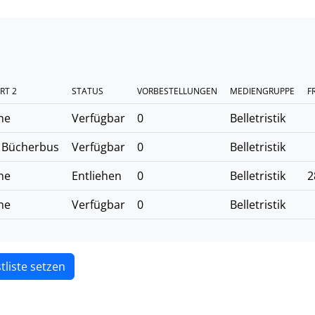
RT 2
STATUS
VORBESTELLUNGEN
MEDIENGRUPPE
F
he
Verfügbar
0
Belletristik
 Bücherbus
Verfügbar
0
Belletristik
he
Entliehen
0
Belletristik
2
he
Verfügbar
0
Belletristik
tliste setzen