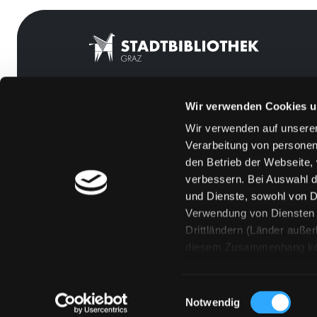
Wir verwenden Cookies u
Mitgliedschaft
Feedback
Wir verwenden auf unserer
Angebote
Kontakt
Verarbeitung von personen
LABUKA
Über uns
den Betrieb der Webseite,
verbessern. Bei Auswahl d
[kju:b]
Jobs
und Dienste, sowohl von Dr
News
Medienwunsch
Verwendung von Diensten u
Drittländern (Länder auße
Veranstaltungen
FAQs
diesem Zusammenhang könne
Standorte
Überweisungsdat
Eine Verarbeitung durch so
erteilen („Auswahl erlaube
Einwilligungsauswahl
„Details zeigen“ finden S
Notwendig
Technologien. Selbstverst