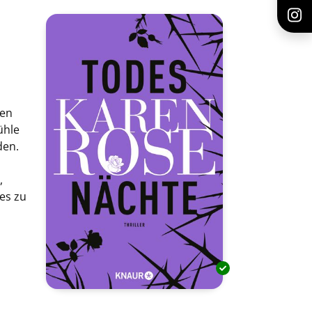
hen
ühle
den.
,
es zu