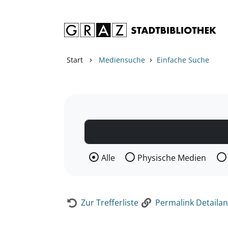
Zum Inhalt springen
Zur Detailanzeige springen
›
›
Start
Mediensuche
Einfache Suche
Wählen Sie die Medienart nach der Si
Alle
Physische Medien
Zur Trefferliste
Permalink Detailan