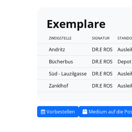
Exemplare
ZWEIGSTELLE
SIGNATUR
STANDO
Andritz
DR.E ROS
Auslei
Bücherbus
DR.E ROS
Depot
Süd - Lauzilgasse
DR.E ROS
Auslei
Zanklhof
DR.E ROS
Auslei
Vorbestellen
Medium auf die Pos