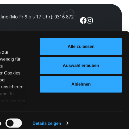
line (Mo-Fr 9 bis 17 Uhr): 0316 872-
0
ewsletter abonnieren
Alle zulassen
n zur
 keine Veranstaltung verpassen
wendig für
etzt abonnieren
Auswahl erlauben
zu
er Cookies
bei
Ablehnen
n unsicheren
ann. In
ossen werden.
Cookies
|
Impressum
|
Datenschutz
willigung
anmelden
 Punkt
 ähnlichen
g
Details zeigen
 Button links