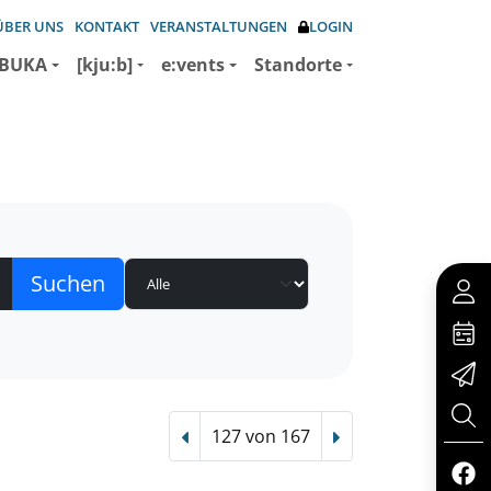
ÜBER UNS
KONTAKT
VERANSTALTUNGEN
LOGIN
BUKA
[kju:b]
e:vents
Standorte
127 von 167
Vorheriger Treffer
Nächster Treffer