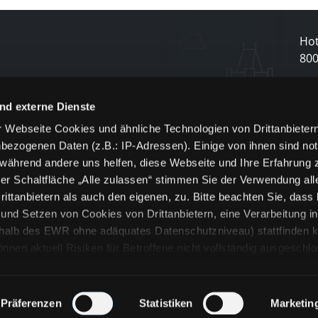
Hot
80
N
nd externe Dienste
 Webseite Cookies und ähnliche Technologien von Drittanbieter
und
bezogenen Daten (z.B.: IP-Adressen). Einige von ihnen sind not
j
 während andere uns helfen, diese Webseite und Ihre Erfahrung 
er Schaltfläche „Alle zulassen“ stimmen Sie der Verwendung all
ittanbietern als auch den eigenen, zu. Bitte beachten Sie, dass 
nd Setzen von Cookies von Drittanbietern, eine Verarbeitung i
rhalb des EWR ohne adäquates Datenschutzniveau) stattfinden k
n aktuell Risiken für Betroffene nicht vollständig ausgeschl
en
lche Cookies oder Dienste erfolgt nur, wenn Sie die jeweilige Ein
n“) oder auf die Schaltfläche „Alle zulassen“ klicken. Unter dem
ie Erklärungen zu den verschiedenen Kategorien von Cookies und
Präferenzen
Statistiken
Marketin
ändlich können Sie über unsere „Cookie-Einstellungen“ unter dem