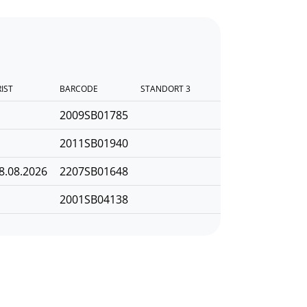
RIST
BARCODE
STANDORT 3
2009SB01785
2011SB01940
8.08.2026
2207SB01648
2001SB04138