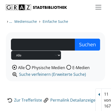
Zum Inhalt springen
Zur Detailanzeige springen
›
...
›
Mediensuche
Einfache Suche
Wählen Sie die Medienart nach der Sie suchen wollen
Alle
Physische Medien
E-Medien
Suche verfeinern (Erweiterte Suche)
11
Vorhe
Zur Trefferliste
Permalink Detailanzeige
vo
167