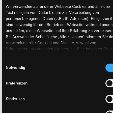
Zweigstelle:
Ost - Schillerstraße
Wir verwenden auf unserer Webseite Cookies und ähnliche
Signatur:
JE.D MOU
Technologien von Drittanbietern zur Verarbeitung von
Standort 2:
Ausleihe
personenbezogenen Daten (z.B.: IP-Adressen). Einige von i
sind notwendig für den Betrieb der Webseite, während ander
Status:
Verfügbar
uns helfen, diese Webseite und Ihre Erfahrung zu verbessern
Vorbestellungen:
0
Bei Auswahl der Schaltfläche „Alle zulassen“ stimmen Sie de
Mediengruppe:
Jugendbuch
Verwendung aller Cookies und Dienste, sowohl von
Frist:
Drittanbietern als auch den eigenen, zu. Bitte beachten Sie, 
Barcode:
1309SB00695
bei Verwendung von Diensten und Setzen von Cookies von
Drittanbietern, eine Verarbeitung in unsicheren Drittländern
Standort 3:
Einwilligungsauswahl
(Länder außerhalb des EWR ohne adäquates
Notwendig
Datenschutzniveau) stattfinden kann. In diesem Zusammen
können aktuell Risiken für Betroffene nicht vollständig
Präferenzen
ausgeschlossen werden. Eine Verarbeitung durch solche
Zweigstelle:
Süd - Lauzilgasse
Cookies oder Dienste erfolgt nur, wenn Sie die jeweilige
Signatur:
JE.D MOU
Einwilligung erteilen („Auswahl erlauben“) oder auf die
Statistiken
Standort 2:
Ausleihe
Schaltfläche „Alle zulassen“ klicken. Unter dem Punkt „Detai
Status:
Verfügbar
zeigen“ finden Sie Erklärungen zu den verschiedenen Katego