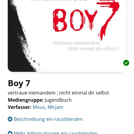
Boy 7
vertraue niemandem ; nicht einmal dir selbst
Mediengruppe:
Jugendbuch
Verfasser:
Suche nach diesem Verfasser
Mous, Mirjam
Beschreibung ein-/ausblenden
Mehr Informationen ein-/ausblenden