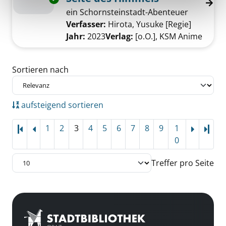
ein Schornsteinstadt-Abenteuer
Verfasser:
Hirota, Yusuke [Regie]
Suche na
Jahr:
2023
Verlag:
[o.O.], KSM Anime
Zu den Suchfiltern springen
Sortieren nach
aufsteigend sortieren
1
2
3
4
5
6
7
8
9
1
Letz
0
Treffer pro Seite