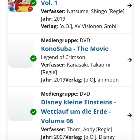
Vol. 1
Exemplar-Details von One Punch Man Season 2
Verfasser:
Natsume, Shingo [Regie]
Suche 
Jahr:
2019
Verlag:
[o.O.], AV Visionen GmbH
Mediengruppe:
DVD
KonoSuba - The Movie
Legend of Crimson
Exemplar-Details von KonoSuba - The Movie 
Verfasser:
Kanasaki, Takaomi
[Regie]
Suche nach diesem Verfasser
Jahr:
2019
Verlag:
[o.O], animoon
Mediengruppe:
DVD
Disney kleine Einsteins -
Wettlauf um die Erde -
Exemplar-Details von Disney kleine Einsteins
Volume 06
Verfasser:
Thom, Andy [Regie]
Suche nach
Jahr:
2007
Verlag:
[o.O.], Disney