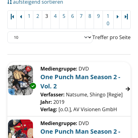
aufsteigend sortieren
1
2
3
4
5
6
7
8
9
1
Letz
0
Treffer pro Seite
Suchergebnis
Zu den Suchfiltern springen
Mediengruppe:
DVD
One Punch Man Season 2 -
Vol. 2
Exemplar-Details von One Punch Man Season 2
Verfasser:
Natsume, Shingo [Regie]
Suche 
Jahr:
2019
Verlag:
[o.O.], AV Visionen GmbH
Mediengruppe:
DVD
One Punch Man Season 2 -