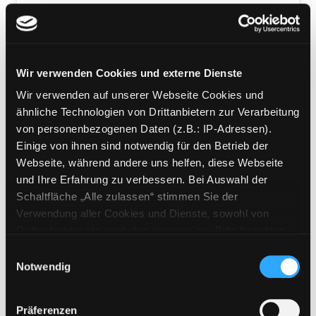
Mediengruppe:
DVD
Kleine Prinzessin Staffel 1
Vol. 5
Exemplar-Details von Kleine Prinzessin Staffel
Wir verwenden Cookies und externe Dienste
Spielstunde im Königreich
Wir verwenden auf unserer Webseite Cookies und
Verfasser:
Foster, Edward [Regie]
Suche na
ähnliche Technologien von Drittanbietern zur Verarbeitung
Jahr:
2009
Verlag:
[o.O.], FM Kids
von personenbezogenen Daten (z.B.: IP-Adressen).
Einige von ihnen sind notwendig für den Betrieb der
Mediengruppe:
DVD
Webseite, während andere uns helfen, diese Webseite
Rascal Does Not Dream of a
und Ihre Erfahrung zu verbessern. Bei Auswahl der
Dreaming Girl - The Movie
Exemplar-Details von Rascal Does Not Dream 
Schaltfläche „Alle zulassen“ stimmen Sie der
Verfasser:
Masui, Soichi [Regie]
Suche nac
Verwendung aller Cookies und Dienste, sowohl von
Jahr:
2019
Drittanbietern als auch den eigenen, zu. Bitte beachten
Verlag:
[o.O.], Peppermint
Sie, dass bei Verwendung von Diensten und Setzen von
Einwilligungsauswahl
Enterprises
Cookies von Drittanbietern, eine Verarbeitung in
Notwendig
unsicheren Drittländern (Länder außerhalb des EWR
Mediengruppe:
DVD
ohne adäquates Datenschutzniveau) stattfinden kann. In
Promare
Präferenzen
diesem Zusammenhang können aktuell Risiken für