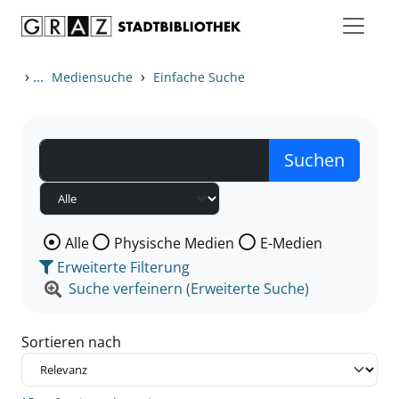
Zum Inhalt springen
Zu den Suchfiltern springen
Zur Trefferliste springen
›
...
›
Mediensuche
Einfache Suche
Wählen Sie die Medienart nach der Sie suchen wollen
Alle
Physische Medien
E-Medien
Erweiterte Filterung
Suche verfeinern (Erweiterte Suche)
Sortieren nach