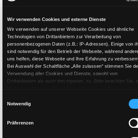
Exemplare
Wir verwenden Cookies und externe Dienste
Wir verwenden auf unserer Webseite Cookies und ähnliche
Zweigstelle:
Gösting
Technologien von Drittanbietern zur Verarbeitung von
Signatur:
DR.D HOL
personenbezogenen Daten (z.B.: IP-Adressen). Einige von i
Standort 2:
Ausleihe
sind notwendig für den Betrieb der Webseite, während ander
uns helfen, diese Webseite und Ihre Erfahrung zu verbessern
Status:
Verfügbar
Bei Auswahl der Schaltfläche „Alle zulassen“ stimmen Sie de
Vorbestellungen:
0
Verwendung aller Cookies und Dienste, sowohl von
Mediengruppe:
Belletristik
Drittanbietern als auch den eigenen, zu. Bitte beachten Sie, 
Frist:
bei Verwendung von Diensten und Setzen von Cookies von
Barcode:
2402SB00765
Drittanbietern, eine Verarbeitung in unsicheren Drittländern
Einwilligungsauswahl
(Länder außerhalb des EWR ohne adäquates
Notwendig
Standort 3:
Datenschutzniveau) stattfinden kann. In diesem Zusammen
können aktuell Risiken für Betroffene nicht vollständig
Präferenzen
ausgeschlossen werden. Eine Verarbeitung durch solche
Cookies oder Dienste erfolgt nur, wenn Sie die jeweilige
Zweigstelle:
Ost - Schillerstraße