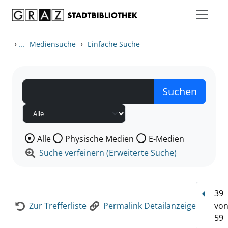
Zum Inhalt springen
Zur Detailanzeige springen
›
...
›
Mediensuche
Einfache Suche
Wählen Sie die Medienart nach der Sie suchen wollen
Alle
Physische Medien
E-Medien
Suche verfeinern (Erweiterte Suche)
39
Vorhe
Zur Trefferliste
Permalink Detailanzeige
vo
59