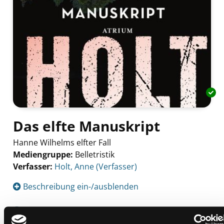
Das elfte Manuskript
Hanne Wilhelms elfter Fall
Mediengruppe:
Belletristik
Verfasser:
Suche nach diesem Verfasser
Holt, Anne (Verfasser)
Beschreibung ein-/ausblenden
Mehr Informationen ein-/ausblenden