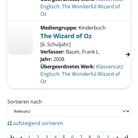
Englisch: The Wonderful Wizard of
Oz
Mediengruppe:
Kinderbuch
The Wizard of Oz
[6. Schuljahr]
Verfasser:
Baum, Frank L.
Jahr:
2008
Übergeordnetes Werk:
Klassensatz
Englisch: The Wonderful Wizard of
Oz
Zu den Suchfiltern springen
Sortieren nach
aufsteigend sortieren
1
2
3
4
5
6
7
8
9
1