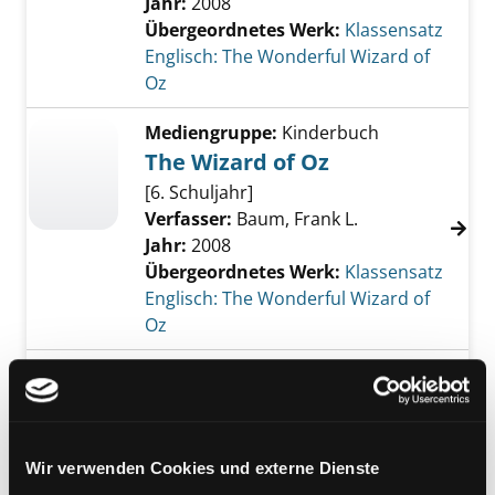
Jahr:
2008
Übergeordnetes Werk:
Klassensatz
Englisch: The Wonderful Wizard of
Oz
Mediengruppe:
Kinderbuch
The Wizard of Oz
[6. Schuljahr]
Verfasser:
Baum, Frank L.
Jahr:
2008
Übergeordnetes Werk:
Klassensatz
Englisch: The Wonderful Wizard of
Oz
Mediengruppe:
Kinderbuch
The Wizard of Oz
[6. Schuljahr]
Verfasser:
Baum, Frank L.
Wir verwenden Cookies und externe Dienste
Jahr:
2008