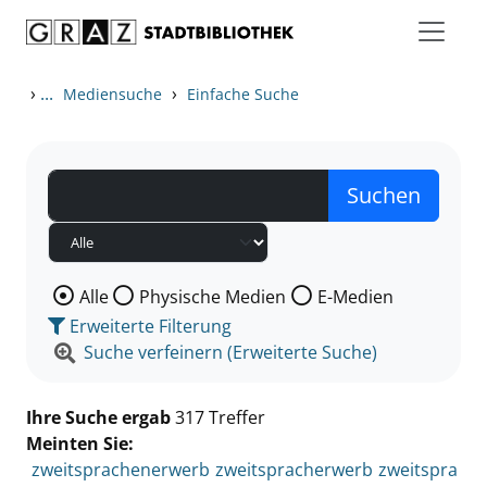
Zum Inhalt springen
Zu den Suchfiltern springen
Zur Trefferliste springen
›
...
›
Mediensuche
Einfache Suche
Wählen Sie die Medienart nach der Sie suchen wollen
Alle
Physische Medien
E-Medien
Erweiterte Filterung
Suche verfeinern (Erweiterte Suche)
Ihre Suche ergab
317 Treffer
Meinten Sie:
zweitsprachenerwerb
zweitspracherwerb
zweitspra