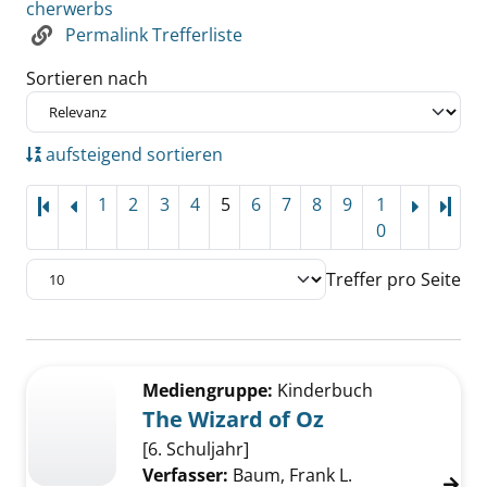
cherwerbs
Permalink Trefferliste
Sortieren nach
aufsteigend sortieren
1
2
3
4
5
6
7
8
9
1
Letz
0
Treffer pro Seite
Suchergebnis
Zu den Suchfiltern springen
Mediengruppe:
Kinderbuch
The Wizard of Oz
[6. Schuljahr]
Verfasser:
Baum, Frank L.