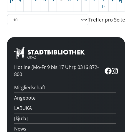
Letz
0
Treffer pro Seite
Hotline (Mo-Fr 9 bis 17 Uhr): 0316 872-
800
Mitgliedschaft
Angebote
LABUKA
[kju:b]
News