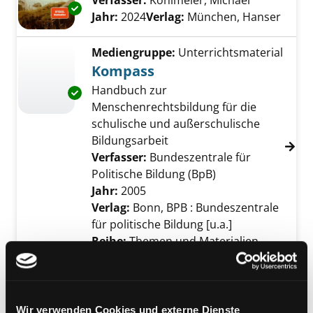
Verfasser:
Köhlmeier, Michael
Suche nach
Exemplar-Details von Das Philosophenschiff 
Jahr:
2024
Verlag:
München, Hanser
Mediengruppe:
Unterrichtsmaterial
Kompass
Handbuch zur
Exemplar-Details von Kompass anzeigen
Menschenrechtsbildung für die
schulische und außerschulische
Bildungsarbeit
Verfasser:
Bundeszentrale für
Politische Bildung (BpB)
Suche nach diese
Jahr:
2005
Verlag:
Bonn, BPB : Bundeszentrale
für politische Bildung [u.a.]
Reihe:
Themen und Materialien
Mediengruppe:
Themenpaket
Die alten Griechen
Für Kinder und Jugendliche ab 10
Wir verwenden Cookies und externe Dienste