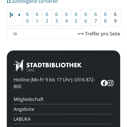
aufsteigend sortieren
6
6
6
6
6
6
6
6
6
6
0
1
2
3
4
5
6
7
8
9
Treffer pro Seite
Hotline (Mo-Fr 9 bis 17 Uhr): 0316 872-
800
Mitgliedschaft
Angebote
LABUKA