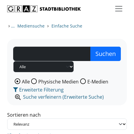
Zum Inhalt springen
Zu den Suchfiltern springen
Zur Trefferliste springen
›
...
›
Mediensuche
Einfache Suche
Wählen Sie die Medienart nach der Sie suchen wollen
Alle
Physische Medien
E-Medien
Erweiterte Filterung
Suche verfeinern (Erweiterte Suche)
Sortieren nach