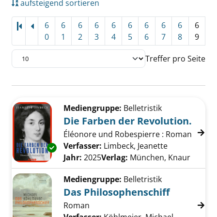
aufsteigend sortieren
6
6
6
6
6
6
6
6
6
6
0
1
2
3
4
5
6
7
8
9
Treffer pro Seite
Suchergebnis
Zu den Suchfiltern springen
Mediengruppe:
Belletristik
Die Farben der Revolution.
Éléonore und Robespierre : Roman
Verfasser:
Limbeck, Jeanette
Suche nach d
Exemplar-Details von Die Farben der Revolut
Jahr:
2025
Verlag:
München, Knaur
Mediengruppe:
Belletristik
Das Philosophenschiff
Roman