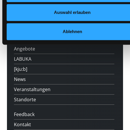
Auswahl erlauben
Hotline (Mo-Fr 9 bis 17 Uhr): 0316 872-
800
Ablehnen
Mitgliedschaft
Angebote
LABUKA
[kju:b]
News
Veranstaltungen
Standorte
Feedback
Kontakt