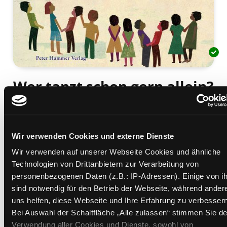
Wer tanzt schon gern allein?
Bilder, Geschichten und Gedichte zur Demokratie
Mediengruppe:
Kinderbuch
Suche nach diesem Verfasser
Beschreibung ein-/ausblenden
Wir verwenden Cookies und externe Dienste
Wir verwenden auf unserer Webseite Cookies und ähnliche
Mehr Informationen ein-/ausblenden
Technologien von Drittanbietern zur Verarbeitung von
personenbezogenen Daten (z.B.: IP-Adressen). Einige von i
sind notwendig für den Betrieb der Webseite, während ander
uns helfen, diese Webseite und Ihre Erfahrung zu verbessern
Exemplare
Bei Auswahl der Schaltfläche „Alle zulassen“ stimmen Sie de
Verwendung aller Cookies und Dienste, sowohl von