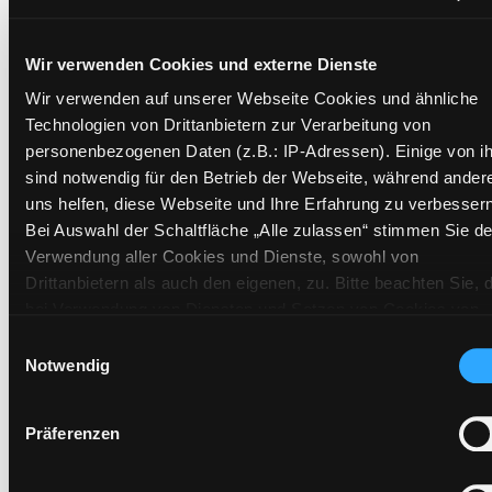
Standort 3:
Wir verwenden Cookies und externe Dienste
Wir verwenden auf unserer Webseite Cookies und ähnliche
Zweigstelle:
Gösting
Technologien von Drittanbietern zur Verarbeitung von
Signatur:
TV.DD GRE
personenbezogenen Daten (z.B.: IP-Adressen). Einige von i
Standort 2:
Ausleihe
sind notwendig für den Betrieb der Webseite, während ander
Status:
Verfügbar
uns helfen, diese Webseite und Ihre Erfahrung zu verbessern
Bei Auswahl der Schaltfläche „Alle zulassen“ stimmen Sie de
Vorbestellungen:
0
Verwendung aller Cookies und Dienste, sowohl von
Mediengruppe:
DVD
Drittanbietern als auch den eigenen, zu. Bitte beachten Sie, 
Frist:
bei Verwendung von Diensten und Setzen von Cookies von
Barcode:
1902SB00980
Drittanbietern, eine Verarbeitung in unsicheren Drittländern
Einwilligungsauswahl
Standort 3:
(Länder außerhalb des EWR ohne adäquates
Notwendig
Datenschutzniveau) stattfinden kann. In diesem Zusammen
können aktuell Risiken für Betroffene nicht vollständig
Präferenzen
ausgeschlossen werden. Eine Verarbeitung durch solche
Cookies oder Dienste erfolgt nur, wenn Sie die jeweilige
Zweigstelle:
Mediathek