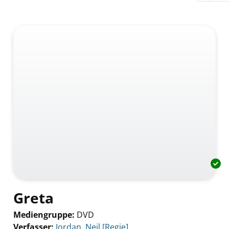
Greta
Mediengruppe:
DVD
Verfasser:
Suche nach diesem Verfasser
Jordan, Neil [Regie]