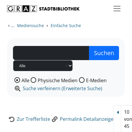
Zum Inhalt springen
Zur Detailanzeige springen
›
...
›
Mediensuche
Einfache Suche
Wählen Sie die Medienart nach der Sie suchen wollen
Alle
Physische Medien
E-Medien
Suche verfeinern (Erweiterte Suche)
10
Vorhe
Zur Trefferliste
Permalink Detailanzeige
vo
45