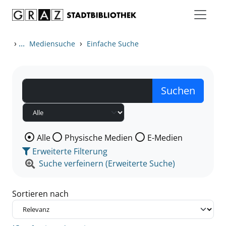
Zum Inhalt springen
Zu den Suchfiltern springen
Zur Trefferliste springen
›
...
›
Mediensuche
Einfache Suche
Wählen Sie die Medienart nach der Sie suchen wollen
Alle
Physische Medien
E-Medien
Erweiterte Filterung
Suche verfeinern (Erweiterte Suche)
Sortieren nach