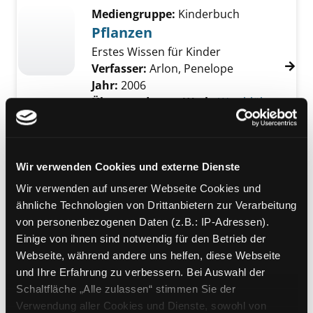
Mediengruppe:
Kinderbuch
Pflanzen
Erstes Wissen für Kinder
Verfasser:
Arlon, Penelope
Jahr:
2006
Übergeordnetes Werk:
Was blüht
denn da?
Mediengruppe:
Kinderbuch
Pflanzen
Wir verwenden Cookies und externe Dienste
Die schönsten und interessantesten
Wir verwenden auf unserer Webseite Cookies und
Blütenpflanzen aus aller Welt
ähnliche Technologien von Drittanbietern zur Verarbeitung
Verfasser:
Burnie, David
von personenbezogenen Daten (z.B.: IP-Adressen).
Jahr:
2005
Einige von ihnen sind notwendig für den Betrieb der
Übergeordnetes Werk:
Was blüht
Webseite, während andere uns helfen, diese Webseite
denn da?
und Ihre Erfahrung zu verbessern. Bei Auswahl der
Schaltfläche „Alle zulassen“ stimmen Sie der
Mediengruppe:
Kinderbuch
Verwendung aller Cookies und Dienste, sowohl von