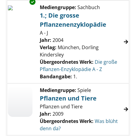
Exemplar-Details von 1.; Die grosse Pflanze
Mediengruppe:
Sachbuch
1.; Die grosse
Pflanzenenzyklopädie
A - J
Suche nach diesem Verfasser
Jahr:
2004
Verlag:
München, Dorling
Kindersley
Übergeordnetes Werk:
Die große
Pflanzen-Enzyklopädie A - Z
Bandangabe:
1.
Mediengruppe:
Spiele
Pflanzen und Tiere
Pflanzen und Tiere
Jahr:
2009
Übergeordnetes Werk:
Was blüht
denn da?