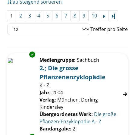
aufsteigend sortieren
1
2
3
4
5
6
7
8
9
10
Letzte Se
Treffer pro Seite
Suchergebnis
Exemplar-Details von 2.; Die grosse Pflanze
Zu den Suchfiltern springen
Mediengruppe:
Sachbuch
2.; Die grosse
Pflanzenenzyklopädie
K - Z
Suche nach diesem Verfasser
Jahr:
2004
Verlag:
München, Dorling
Kindersley
Übergeordnetes Werk:
Die große
Pflanzen-Enzyklopädie A - Z
Bandangabe:
2.