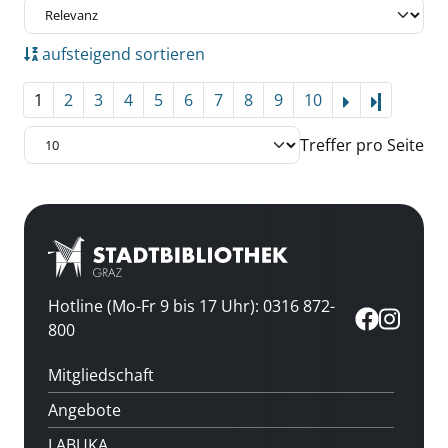
aufsteigend sortieren
1
2
3
4
5
6
7
8
9
10
Letzte Se
Treffer pro Seite
Hotline (Mo-Fr 9 bis 17 Uhr): 0316 872-
800
Mitgliedschaft
Angebote
LABUKA