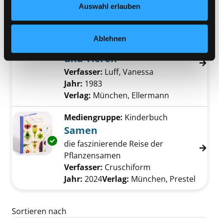
Auswahl erlauben
Verlag:
Saarbrücken, Fleurus
Exemplar-Details von Am Wasser mit Pflanze
Mediengruppe:
Kinderbuch
Ablehnen
Am Wasser mit Pflanzen
und Tieren
Verfasser:
Luff, Vanessa
Suche nach diese
Jahr:
1983
Verlag:
München, Ellermann
Mediengruppe:
Kinderbuch
Samen
Exemplar-Details von Samen anzeigen
die faszinierende Reise der
Pflanzensamen
Verfasser:
Cruschiform
Suche nach diesem
Jahr:
2024
Verlag:
München, Prestel
Zu den Suchfiltern springen
Sortieren nach