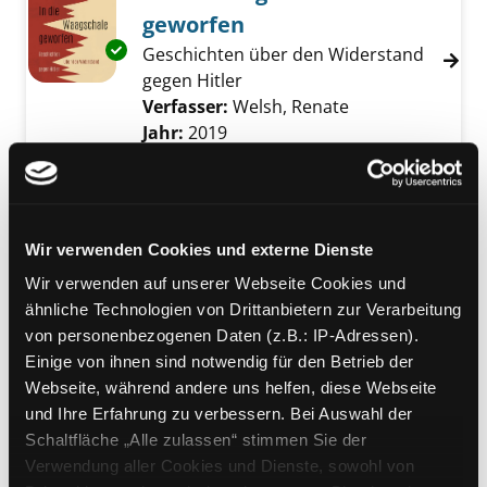
geworfen
Exemplar-Details von In die Waagschale gew
Geschichten über den Widerstand
gegen Hitler
Verfasser:
Welsh, Renate
Suche nach dies
Jahr:
2019
Verlag:
Wien, Czernin-Verl.
Mediengruppe:
Belletristik
Lunapark
Wir verwenden Cookies und externe Dienste
Gereon Raths sechster Fall
Wir verwenden auf unserer Webseite Cookies und
Verfasser:
Kutscher, Volker
Suche nach di
Exemplar-Details von Lunapark anzeigen
ähnliche Technologien von Drittanbietern zur Verarbeitung
Jahr:
2018
von personenbezogenen Daten (z.B.: IP-Adressen).
Verlag:
Köln, Kiepenheuer u. Witsch
Einige von ihnen sind notwendig für den Betrieb der
Reihe:
KiWi; 1600
Webseite, während andere uns helfen, diese Webseite
und Ihre Erfahrung zu verbessern. Bei Auswahl der
Mediengruppe:
Sachbuch
Schaltfläche „Alle zulassen“ stimmen Sie der
Die Weiße Rose
Verwendung aller Cookies und Dienste, sowohl von
wie aus ganz normalen Deutschen