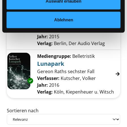
Auswahl erlauben
Mediengruppe:
Literatur CD
Das siebte Kreuz
Exemplar-Details von Das siebte Kreuz anzei
Ablehnen
Lesung
Verfasser:
Seghers, Anna
Suche nach dies
Jahr:
2015
Verlag:
Berlin, Der Audio Verlag
Mediengruppe:
Belletristik
Lunapark
Gereon Raths sechster Fall
Verfasser:
Kutscher, Volker
Suche nach di
Exemplar-Details von Lunapark anzeigen
Jahr:
2016
Verlag:
Köln, Kiepenheuer u. Witsch
Zu den Suchfiltern springen
Sortieren nach