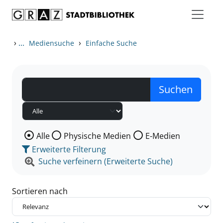
Zum Inhalt springen
Zu den Suchfiltern springen
Zur Trefferliste springen
›
...
›
Mediensuche
Einfache Suche
Wählen Sie die Medienart nach der Sie suchen wollen
Alle
Physische Medien
E-Medien
Erweiterte Filterung
Suche verfeinern (Erweiterte Suche)
Sortieren nach