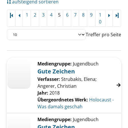
aufsteigend sortieren
1
2
3
4
5
6
7
8
9
1
Letz
0
Treffer pro Seite
Suchergebnis
Zu den Suchfiltern springen
Mediengruppe:
Jugendbuch
Gute Zeichen
Verfasser:
Strubakis, Elena
;
Angerer, Christian
Jahr:
2018
Übergeordnetes Werk:
Holocaust -
Was damals geschah
Mediengruppe:
Jugendbuch
Gute Zeichen