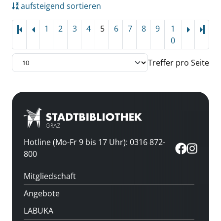
aufsteigend sortieren
1
2
3
4
5
6
7
8
9
1
Letz
0
Treffer pro Seite
Hotline (Mo-Fr 9 bis 17 Uhr): 0316 872-
800
Mitgliedschaft
Angebote
LABUKA