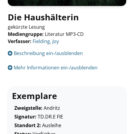
Die Haushälterin
gekürzte Lesung
Mediengruppe:
Literatur MP3-CD
Verfasser:
Suche nach diesem Verfasser
Fielding, Joy
Beschreibung ein-/ausblenden
Mehr Informationen ein-/ausblenden
Exemplare
Zweigstelle:
Andritz
Signatur:
TD.DR.E FIE
Standort 2:
Ausleihe
Status:
Verfügbar