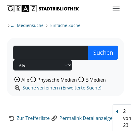
Zum Inhalt springen
Zur Detailanzeige springen
›
...
›
Mediensuche
Einfache Suche
Wählen Sie die Medienart nach der Sie suchen wollen
Alle
Physische Medien
E-Medien
Suche verfeinern (Erweiterte Suche)
2
Vorhe
Zur Trefferliste
Permalink Detailanzeige
vo
23