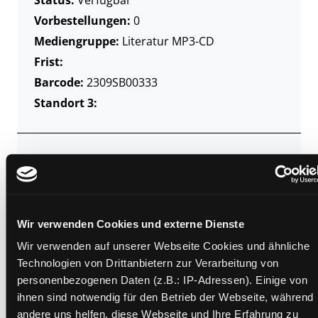
Vorbestellungen:
0
Mediengruppe:
Literatur MP3-CD
Frist:
Barcode:
2309SB00333
Standort 3:
Zweigstelle:
Gösting
Signatur:
TD.DR.E FIE
Standort 2:
Ausleihe
Wir verwenden Cookies und externe Dienste
Status:
Verfügbar
Wir verwenden auf unserer Webseite Cookies und ähnliche
Vorbestellungen:
0
Technologien von Drittanbietern zur Verarbeitung von
Mediengruppe:
Literatur MP3-CD
personenbezogenen Daten (z.B.: IP-Adressen). Einige von
Frist:
ihnen sind notwendig für den Betrieb der Webseite, während
Barcode:
2302SB00247
andere uns helfen, diese Webseite und Ihre Erfahrung zu