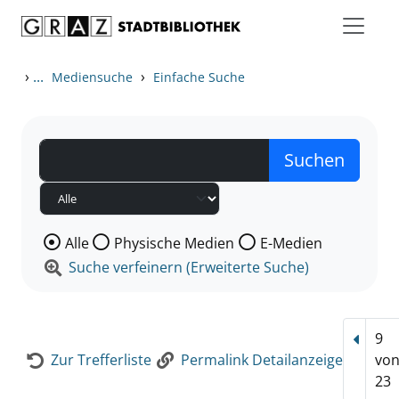
Zum Inhalt springen
Zur Detailanzeige springen
›
...
›
Mediensuche
Einfache Suche
Wählen Sie die Medienart nach der Sie suchen wollen
Alle
Physische Medien
E-Medien
Suche verfeinern (Erweiterte Suche)
9
Vorhe
Zur Trefferliste
Permalink Detailanzeige
vo
23