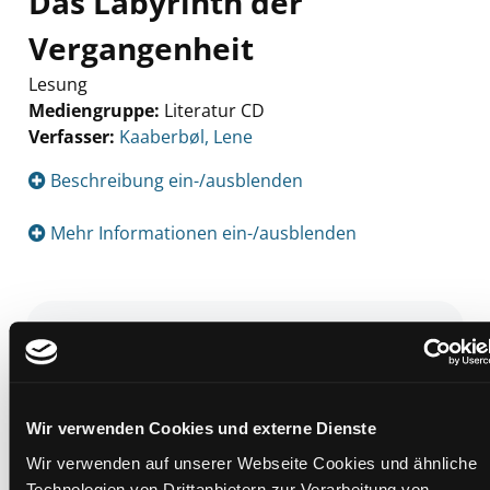
Das Labyrinth der
Vergangenheit
Lesung
Mediengruppe:
Literatur CD
Verfasser:
Suche nach diesem Verfasser
Kaaberbøl, Lene
Beschreibung ein-/ausblenden
Mehr Informationen ein-/ausblenden
Exemplare
Zweigstelle:
Nord - Geidorf
Signatur:
TD.JE.M KAA
Wir verwenden Cookies und externe Dienste
Standort 2:
Ausleihe
Wir verwenden auf unserer Webseite Cookies und ähnliche
Status:
Entliehen
Technologien von Drittanbietern zur Verarbeitung von