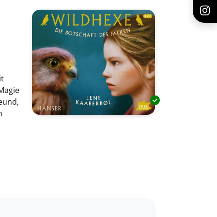
it
 Magie
reund,
m