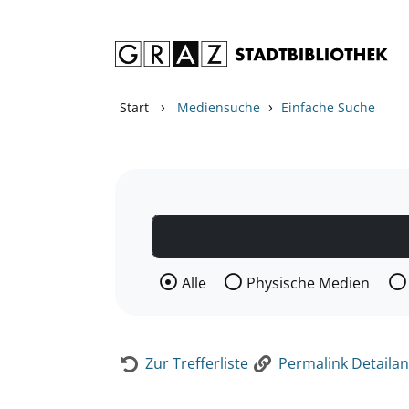
Zum Inhalt springen
Zur Detailanzeige springen
›
›
Start
Mediensuche
Einfache Suche
Wählen Sie die Medienart nach der Si
Alle
Physische Medien
Zur Trefferliste
Permalink Detailan