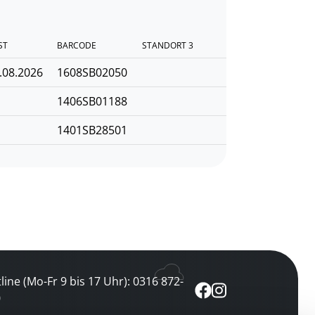
ST
BARCODE
STANDORT 3
.08.2026
1608SB02050
1406SB01188
1401SB28501
line (Mo-Fr 9 bis 17 Uhr): 0316 872-
0