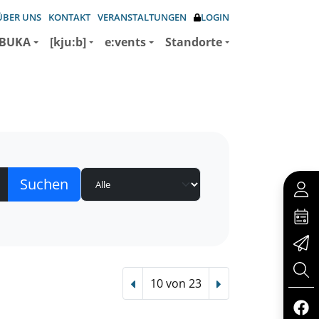
ÜBER UNS
KONTAKT
VERANSTALTUNGEN
LOGIN
BUKA
[kju:b]
e:vents
Standorte
10 von 23
Vorheriger Treffer
Nächster Treffer