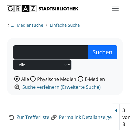
Zum Inhalt springen
Zur Detailanzeige springen
›
...
›
Mediensuche
Einfache Suche
Wählen Sie die Medienart nach der Sie suchen wollen
Alle
Physische Medien
E-Medien
Suche verfeinern (Erweiterte Suche)
3
Vorhe
Zur Trefferliste
Permalink Detailanzeige
vo
8