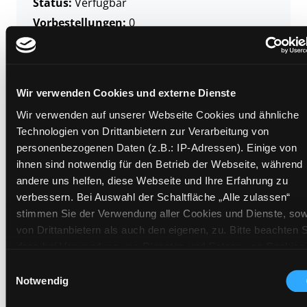
Status:
Verfügbar
Vorbestellungen:
0
Mediengruppe:
Literatur CD
Frist:
Barcode:
1708SB03339
Wir verwenden Cookies und externe Dienste
Standort 3:
Wir verwenden auf unserer Webseite Cookies und ähnliche
Technologien von Drittanbietern zur Verarbeitung von
personenbezogenen Daten (z.B.: IP-Adressen). Einige von
ihnen sind notwendig für den Betrieb der Webseite, während
Zweigstelle:
Ost - Schillerstraße
andere uns helfen, diese Webseite und Ihre Erfahrung zu
Signatur:
TD.PP.Y ENG
verbessern. Bei Auswahl der Schaltfläche „Alle zulassen“
Standort 2:
Ausleihe
stimmen Sie der Verwendung aller Cookies und Dienste, sow
Status:
Verfügbar
von Drittanbietern als auch den eigenen, zu. Bitte beachten S
dass bei Verwendung von Diensten und Setzen von Cookies
Vorbestellungen:
0
von Drittanbietern, eine Verarbeitung in unsicheren Drittlände
Mediengruppe:
Literatur CD
Einwilligungsauswahl
(Länder außerhalb des EWR ohne adäquates
Notwendig
Frist:
Datenschutzniveau) stattfinden kann. In diesem Zusammen