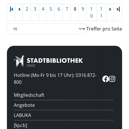
2
3
4
5
6
7
8
9
1
1
Letz
0
1
Treffer pro Seite
Hotline (Mo-Fr 9 bis 17 Uhr): 0316 872-
800
Mitgliedschaft
Angebote
LABUKA
[kju:b]