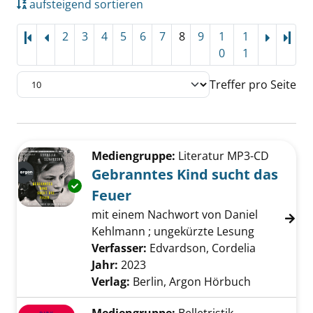
aufsteigend sortieren
2
3
4
5
6
7
8
9
1
1
Letz
0
1
Treffer pro Seite
Suchergebnis
Zu den Suchfiltern springen
Mediengruppe:
Literatur MP3-CD
Gebranntes Kind sucht das
Exemplar-Details von Gebranntes Kind sucht
Feuer
mit einem Nachwort von Daniel
Kehlmann ; ungekürzte Lesung
Verfasser:
Edvardson, Cordelia
Suche nac
Jahr:
2023
Verlag:
Berlin, Argon Hörbuch