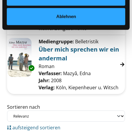
Memoiren einer Wiener Jüdin
Verfasser:
Bader, Lilian
Suche nach diesem
Exemplar-Details von Ein Leben ist nicht gen
Ablehnen
Jahr:
2011
Verlag:
Wien, Milena
Reihe:
Zeitgeschichte
Mediengruppe:
Belletristik
Über mich sprechen wir ein
andermal
Roman
Exemplar-Details von Über mich sprechen wi
Verfasser:
Mazyâ, Edna
Suche nach diesem
Jahr:
2008
Verlag:
Köln, Kiepenheuer u. Witsch
Zu den Suchfiltern springen
Sortieren nach
aufsteigend sortieren