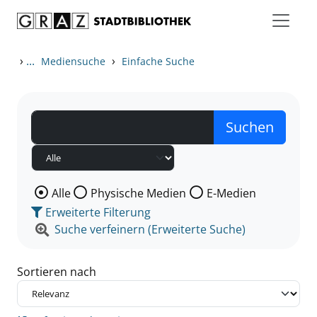
Zum Inhalt springen
Zu den Suchfiltern springen
Zur Trefferliste springen
›
...
›
Mediensuche
Einfache Suche
Wählen Sie die Medienart nach der Sie suchen wollen
Alle
Physische Medien
E-Medien
Erweiterte Filterung
Suche verfeinern (Erweiterte Suche)
Sortieren nach