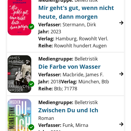
Mediengruppe:
Belletristik
Mir geht's gut, wenn nicht
heute, dann morgen
Verfasser:
Stermann, Dirk
Suche nach die
Exemplar-Details von Mir geht's gut, wenn n
Jahr:
2023
Verlag:
Hamburg, Rowohlt Verl.
Reihe:
Rowohlt hundert Augen
Mediengruppe:
Belletristik
Die Farbe von Wasser
Verfasser:
Macbride, James F.
Suche nach 
Jahr:
2018
Verlag:
München, Btb
Exemplar-Details von Die Farbe von Wasser 
Reihe:
Btb; 71778
Mediengruppe:
Belletristik
Zwischen Du und Ich
Roman
Verfasser:
Funk, Mirna
Suche nach diesem
Exemplar-Details von Zwischen Du und Ich a