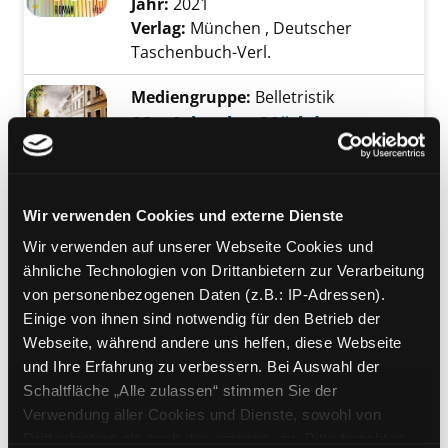
Jahr:
2021
Verlag:
München , Deutscher
Taschenbuch-Verl.
Mediengruppe:
Belletristik
03.; Ada, das Mädchen aus
Berlin
Exemplar-Details von 03.; Ada, das Mädchen 
Roman
Suche nach diesem Verfasser
Jahr:
2020
Wir verwenden Cookies und externe Dienste
Verlag:
Berlin, Aufbau Taschenbuch-
Wir verwenden auf unserer Webseite Cookies und
Verl.
ähnliche Technologien von Drittanbietern zur Verarbeitung
Übergeordnetes Werk:
Catherine
von personenbezogenen Daten (z.B.: IP-Adressen).
Lockhart und Liam Taggart
Einige von ihnen sind notwendig für den Betrieb der
Bandangabe:
03.
Reihe:
Atb; 3627
Webseite, während andere uns helfen, diese Webseite
und Ihre Erfahrung zu verbessern. Bei Auswahl der
Mediengruppe:
Belletristik
Schaltfläche „Alle zulassen“ stimmen Sie der
Nichts, um sein Haupt zu
Verwendung aller Cookies und Dienste, sowohl von
betten
Drittanbietern als auch den eigenen, zu. Bitte beachten