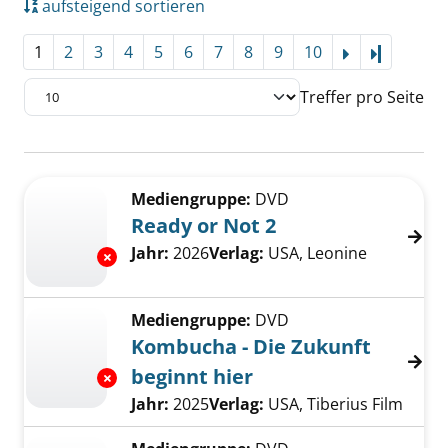
aufsteigend sortieren
1
2
3
4
5
6
7
8
9
10
Letzte Se
Treffer pro Seite
Suchergebnis
Zu den Suchfiltern springen
Mediengruppe:
DVD
Ready or Not 2
Suche nach diesem Verfasser
Jahr:
2026
Verlag:
USA, Leonine
Exemplar-Details von Ready or Not 2 anzeige
Mediengruppe:
DVD
Kombucha - Die Zukunft
beginnt hier
Exemplar-Details von Kombucha - Die Zukunft
Suche nach diesem Verfasser
Jahr:
2025
Verlag:
USA, Tiberius Film