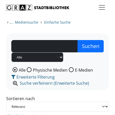
Zum Inhalt springen
Zu den Suchfiltern springen
Zur Trefferliste springen
›
...
›
Mediensuche
Einfache Suche
Wählen Sie die Medienart nach der Sie suchen wollen
Alle
Physische Medien
E-Medien
Erweiterte Filterung
Suche verfeinern (Erweiterte Suche)
Sortieren nach