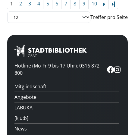
1
2
3
4
5
6
7
8
9
10
Letzte Se
Treffer pro Seite
Hotline (Mo-Fr 9 bis 17 Uhr): 0316 872-
800
Mitgliedschaft
Angebote
LABUKA
[kju:b]
News