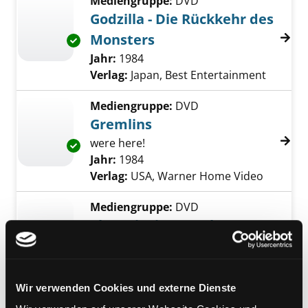
Mediengruppe:
DVD
Godzilla - Die Rückkehr des
Monsters
Exemplar-Details von Godzilla - Die Rückkeh
Suche nach diesem Verfasser
Jahr:
1984
Verlag:
Japan, Best Entertainment
Mediengruppe:
DVD
Gremlins
were here!
Exemplar-Details von Gremlins anzeigen
Suche nach diesem Verfasser
Jahr:
1984
Verlag:
USA, Warner Home Video
Mediengruppe:
DVD
The Grieving - Asche zu
Asche
Exemplar-Details von The Grieving - Asche z
Suche nach diesem Verfasser
Jahr:
2025
Verlag:
Italien, Tiberius Film
Wir verwenden Cookies und externe Dienste