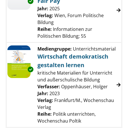
Fair Pay
Exemplar-Details von Gerechtigkeit - Gleichhe
Suche nach diesem Verfasser
Jahr:
2025
Verlag:
Wien, Forum Politische
Bildung
Reihe:
Informationen zur
Politischen Bildung; 55
Mediengruppe:
Unterrichtsmaterial
Wirtschaft demokratisch
gestalten lernen
Exemplar-Details von Wirtschaft demokratisc
kritische Materialien für Unterricht
und außerschulische Bildung
Verfasser:
Oppenhäuser, Holger
Suche na
Jahr:
2023
Verlag:
Frankfurt/M., Wochenschau
Verlag
Reihe:
Politik unterrichten,
Wochenschau Poltik