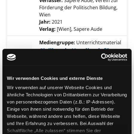
Verfasser:
Sapere Aude, Verein zur
Förderung der Politischen Bildung,
Wien
Suche nach diesem Verfasser
Jahr:
2021
Verlag:
[Wien], Sapere Aude
Mediengruppe:
Unterrichtsmaterial
Civilhood - Handbuch für
unbegleitete Minderjährige
Exemplar-Details von Civilhood - Handbuch f
work package 4: Civilhood
handbooks : deliverable 4.1
Wir verwenden Cookies und externe Dienste
Verfasser:
Civilhood - youth
Wir verwenden auf unserer Webseite Cookies und
empowerment & independent living
Suche
ähnliche Technologien von Drittanbietern zur Verarbeitung
Jahr:
2024
von personenbezogenen Daten (z.B.: IP-Adressen).
Verlag:
[Erscheinungsort nicht
Einige von ihnen sind notwendig für den Betrieb der
ermittelbar], Südwind [und weitere]
Webseite, während andere uns helfen, diese Webseite
Reihe:
Civilhood
und Ihre Erfahrung zu verbessern. Bei Auswahl der
Mediengruppe:
Unterrichtsmaterial
Schaltfläche „Alle zulassen“ stimmen Sie der