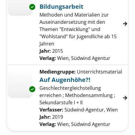
Bildungsarbeit
Exemplar-Details von Materialbox - Ideen für
Methoden und Materialien zur
Auseinandersetzung mit den
Themen "Entwicklung" und
"Wohlstand" für Jugendliche ab 15
Jahren
Suche nach diesem Verfasser
Jahr:
2015
Verlag:
Wien, Südwind Agentur
Mediengruppe:
Unterrichtsmaterial
Auf Augenhöhe?!
Geschlechtergleichstellung
Exemplar-Details von Auf Augenhöhe?! anzei
erreichen ; Methodensammlung ;
Sekundarstufe I + II
Verfasser:
Südwind-Agentur, Wien
Suche 
Jahr:
2019
Verlag:
Wien, Südwind Agentur