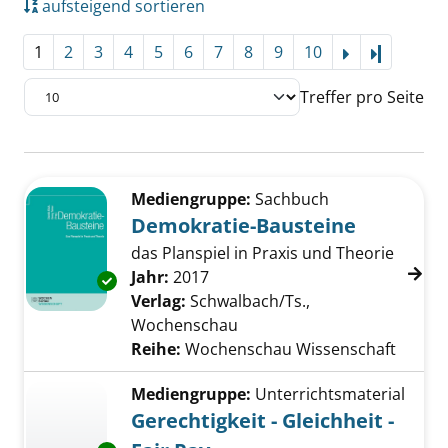
aufsteigend sortieren
1
2
3
4
5
6
7
8
9
10
Letzte Se
Treffer pro Seite
Suchergebnis
Zu den Suchfiltern springen
Mediengruppe:
Sachbuch
Demokratie-Bausteine
das Planspiel in Praxis und Theorie
Suche nach diesem Verfasser
Jahr:
2017
Exemplar-Details von Demokratie-Bausteine 
Verlag:
Schwalbach/Ts.,
Wochenschau
Reihe:
Wochenschau Wissenschaft
Mediengruppe:
Unterrichtsmaterial
Gerechtigkeit - Gleichheit -