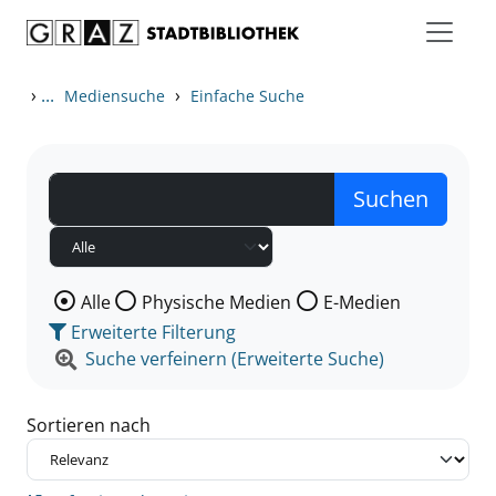
Zum Inhalt springen
Zu den Suchfiltern springen
Zur Trefferliste springen
›
...
›
Mediensuche
Einfache Suche
Wählen Sie die Medienart nach der Sie suchen wollen
Alle
Physische Medien
E-Medien
Erweiterte Filterung
Suche verfeinern (Erweiterte Suche)
Sortieren nach