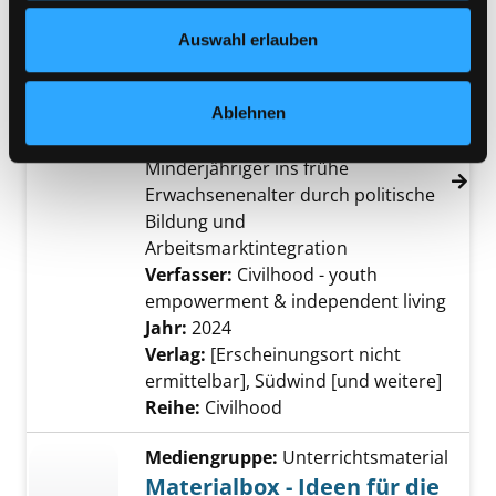
Stakeholder der
Exemplar-Details von Civilhood - Handbuch f
Datenschutzerklärung
und in unserem
Impressum
.
Auswahl erlauben
Unbegleiteten
Minderjährigen (UMF)
Ablehnen
Arbeitspaket 4: Civilhood -
Förderung von unbegleiteter
Minderjähriger ins frühe
Erwachsenenalter durch politische
Bildung und
Arbeitsmarktintegration
Verfasser:
Civilhood - youth
empowerment & independent living
Suche
Jahr:
2024
Verlag:
[Erscheinungsort nicht
ermittelbar], Südwind [und weitere]
Reihe:
Civilhood
Mediengruppe:
Unterrichtsmaterial
Materialbox - Ideen für die