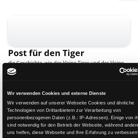
Post für den Tiger
die Geschichte, wie der kleine Tiger und der kleine
Bär die Briefpost, die Luftpost und das Telefon
erfinden
Mediengruppe:
Kinderbuch
Verfasser:
Janosch
Wir verwenden Cookies und externe Dienste
Übergeordnetes Werk:
Schmökerpaket Antolin 2.
Wir verwenden auf unserer Webseite Cookies und ähnliche
Klasse blaue Kappe
Technologien von Drittanbietern zur Verarbeitung von
personenbezogenen Daten (z.B.: IP-Adressen). Einige von i
Beschreibung ein-/ausblenden
sind notwendig für den Betrieb der Webseite, während ander
uns helfen, diese Webseite und Ihre Erfahrung zu verbessern
Mehr Informationen ein-/ausblenden