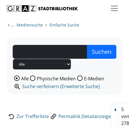
Zum Inhalt springen
Zur Detailanzeige springen
›
...
›
Mediensuche
Einfache Suche
Wählen Sie die Medienart nach der Sie suchen wollen
Alle
Physische Medien
E-Medien
Suche verfeinern (Erweiterte Suche)
5
Vorhe
Zur Trefferliste
Permalink Detailanzeige
vo
278