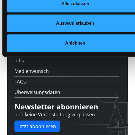
Veranstaltungen
Alle zulassen
Datenschutzerklärung
und in unserem
Impressum
.
Standorte
Auswahl erlauben
Feedback
Kontakt
Ablehnen
Über uns
Jobs
Medienwunsch
FAQs
Überweisungsdaten
Newsletter abonnieren
und keine Veranstaltung verpassen
jetzt abonnieren