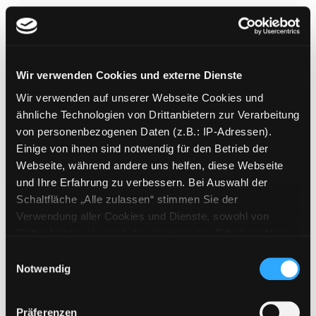
Wir verwenden Cookies und externe Dienste
Amari
Wir verwenden auf unserer Webseite Cookies und
Mediengruppe:
Kinderbuch
ähnliche Technologien von Drittanbietern zur Verarbeitung
Verfasser:
Alston, B. B.
von personenbezogenen Daten (z.B.: IP-Adressen).
Einige von ihnen sind notwendig für den Betrieb der
Mehr Informationen ein-/ausblenden
Webseite, während andere uns helfen, diese Webseite
und Ihre Erfahrung zu verbessern. Bei Auswahl der
Bände
Schaltfläche „Alle zulassen“ stimmen Sie der
Verwendung aller Cookies und Dienste, sowohl von
Medium auf die Postliste setzen
Drittanbietern als auch den eigenen, zu. Bitte beachten
Sie, dass bei Verwendung von Diensten und Setzen von
Einwilligungsauswahl
Cookies von Drittanbietern, eine Verarbeitung in
Notwendig
unsicheren Drittländern (Länder außerhalb des EWR
ohne adäquates Datenschutzniveau) stattfinden kann. In
Präferenzen