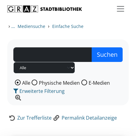
Zum Inhalt springen
Zur Detailanzeige springen
›
...
›
Mediensuche
Einfache Suche
Wählen Sie die Medienart nach der Sie suchen wollen
Alle
Physische Medien
E-Medien
Erweiterte Filterung
Zur Trefferliste
Permalink Detailanzeige