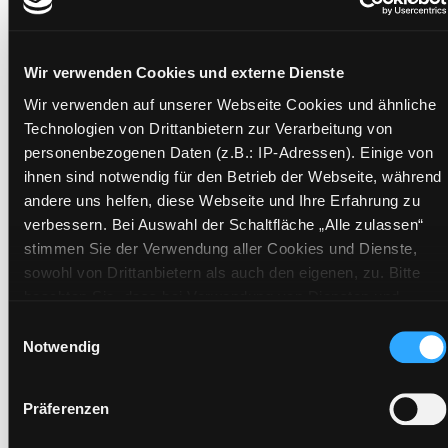
Verfasser:
Suche nach diesem Verfasser
Kaiser, Mariann (Verfasser)
Beschreibung ein-/ausblenden
Wir verwenden Cookies und externe Dienste
Wir verwenden auf unserer Webseite Cookies und ähnliche
Mehr Informationen ein-/ausblenden
Technologien von Drittanbietern zur Verarbeitung von
personenbezogenen Daten (z.B.: IP-Adressen). Einige von
ihnen sind notwendig für den Betrieb der Webseite, während
Exemplare
andere uns helfen, diese Webseite und Ihre Erfahrung zu
verbessern. Bei Auswahl der Schaltfläche „Alle zulassen“
Zweigstelle:
Zanklhof
stimmen Sie der Verwendung aller Cookies und Dienste,
Signatur:
TD.JE.M KAI
sowohl von Drittanbietern als auch den eigenen, zu. Bitte
beachten Sie, dass bei Verwendung von Diensten und
Standort 2:
Ausleihe
Setzen von Cookies von Drittanbietern, eine Verarbeitung in
Einwilligungsauswahl
Status:
Entliehen
unsicheren Drittländern (Länder außerhalb des EWR ohne
Notwendig
Vorbestellungen:
0
adäquates Datenschutzniveau) stattfinden kann. In diesem
Mediengruppe:
Literatur CD
Zusammenhang können aktuell Risiken für Betroffene nicht
Präferenzen
Frist:
18.08.2026
vollständig ausgeschlossen werden. Eine Verarbeitung
durch solche Cookies oder Dienste erfolgt nur, wenn Sie die
Barcode:
2601SB00845