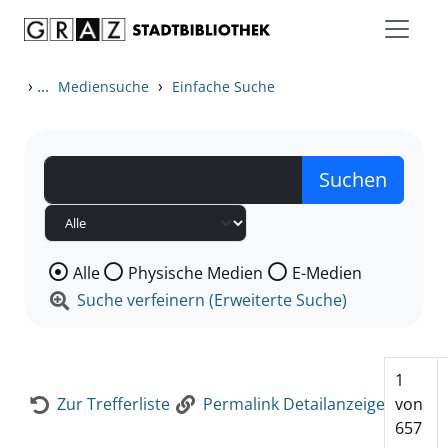
Zum Inhalt springen
Zur Detailanzeige springen
›
...
›
Mediensuche
Einfache Suche
Wählen Sie die Medienart nach der Sie suchen wollen
Alle
Physische Medien
E-Medien
Suche verfeinern (Erweiterte Suche)
1
Zur Trefferliste
Permalink Detailanzeige
von
657