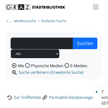
Zum Inhalt springen
Zur Detailanzeige springen
›
...
›
Mediensuche
Einfache Suche
Wählen Sie die Medienart nach der Sie suchen wollen
Alle
Physische Medien
E-Medien
Suche verfeinern (Erweiterte Suche)
7
Vorhe
Zur Trefferliste
Permalink Detailanzeige
vo
657