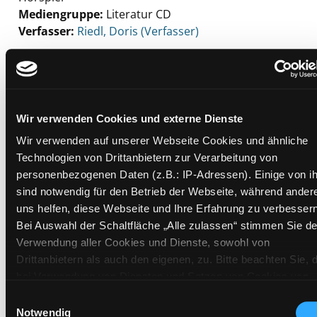
Mediengruppe:
Literatur CD
Verfasser:
Suche nach diesem Verfasser
Riedl, Doris (Verfasser)
Beschreibung ein-/ausblenden
Mehr Informationen ein-/ausblenden
Wir verwenden Cookies und externe Dienste
Wir verwenden auf unserer Webseite Cookies und ähnliche
Exemplare
Technologien von Drittanbietern zur Verarbeitung von
personenbezogenen Daten (z.B.: IP-Adressen). Einige von i
Zweigstelle:
Zanklhof
sind notwendig für den Betrieb der Webseite, während ander
Signatur:
TD.JE.M RIE
uns helfen, diese Webseite und Ihre Erfahrung zu verbessern
Bei Auswahl der Schaltfläche „Alle zulassen“ stimmen Sie de
Standort 2:
Ausleihe
Verwendung aller Cookies und Dienste, sowohl von
Status:
Verfügbar
Drittanbietern als auch den eigenen, zu. Bitte beachten Sie, 
Vorbestellungen:
0
bei Verwendung von Diensten und Setzen von Cookies von
Mediengruppe:
Literatur CD
Drittanbietern, eine Verarbeitung in unsicheren Drittländern
Einwilligungsauswahl
Frist:
(Länder außerhalb des EWR ohne adäquates
Notwendig