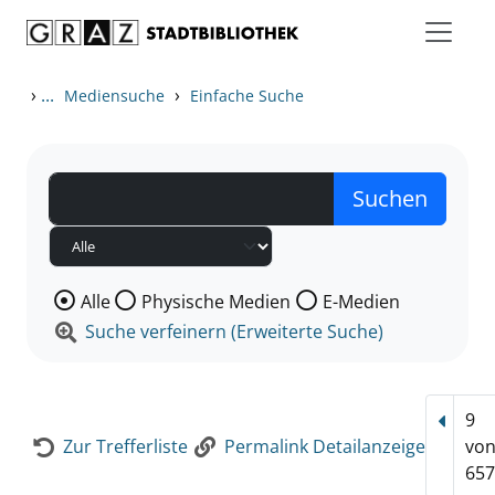
Zum Inhalt springen
Zur Detailanzeige springen
›
...
›
Mediensuche
Einfache Suche
Wählen Sie die Medienart nach der Sie suchen wollen
Alle
Physische Medien
E-Medien
Suche verfeinern (Erweiterte Suche)
9
Vorhe
Zur Trefferliste
Permalink Detailanzeige
vo
657