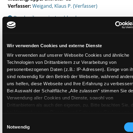
Verfasser:
Suche nach diesem Verfasser
Weigand, Klaus P. (Verfasser)
Beschreibung ein-/ausblenden
Mehr Informationen ein-/ausblenden
Wir verwenden Cookies und externe Dienste
Wir verwenden auf unserer Webseite Cookies und ähnliche
Exemplare
Technologien von Drittanbietern zur Verarbeitung von
personenbezogenen Daten (z.B.: IP-Adressen). Einige von i
Zweigstelle:
Zanklhof
sind notwendig für den Betrieb der Webseite, während ander
Signatur:
TD.JE.M WEI
uns helfen, diese Webseite und Ihre Erfahrung zu verbessern
Standort 2:
Ausleihe
Bei Auswahl der Schaltfläche „Alle zulassen“ stimmen Sie de
Status:
Verfügbar
Verwendung aller Cookies und Dienste, sowohl von
Drittanbietern als auch den eigenen, zu. Bitte beachten Sie, 
Vorbestellungen:
0
bei Verwendung von Diensten und Setzen von Cookies von
Mediengruppe:
Literatur CD
Drittanbietern, eine Verarbeitung in unsicheren Drittländern
Einwilligungsauswahl
Frist:
(Länder außerhalb des EWR ohne adäquates
Notwendig
Barcode:
2501SB06119