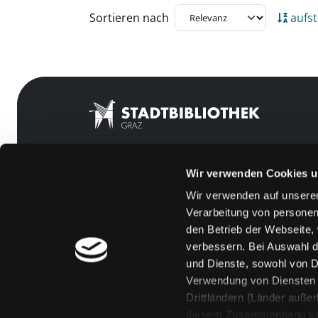
Zu den Suchfiltern springen
Sortieren nach
aufst
Wir verwenden Cookies u
Mitgliedschaft
Feedback
Wir verwenden auf unserer
Angebote
Kontakt
Verarbeitung von personen
LABUKA
Über uns
den Betrieb der Webseite,
verbessern. Bei Auswahl d
[kju:b]
Jobs
und Dienste, sowohl von Dr
News
Medienwunsch
Verwendung von Diensten u
Drittländern (Länder auße
Veranstaltungen
FAQs
diesem Zusammenhang könne