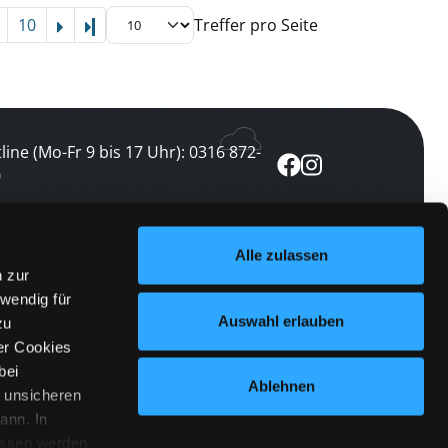
10
Treffer pro Seite
Letzte Seite
line (Mo-Fr 9 bis 17 Uhr): 0316 872-
0
ewsletter abonnieren
Alle zulassen
n zur
 keine Veranstaltung verpassen
wendig für
etzt abonnieren
Auswahl erlauben
zu
er Cookies
bei
Ablehnen
n unsicheren
ann. In
ossen werden.