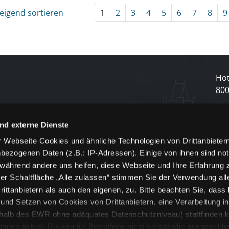
eigend sortieren
1
2
3
4
5
6
7
8
9
Hot
80
N
nd externe Dienste
 Webseite Cookies und ähnliche Technologien von Drittanbieter
und
bezogenen Daten (z.B.: IP-Adressen). Einige von ihnen sind not
j
 während andere uns helfen, diese Webseite und Ihre Erfahrung 
er Schaltfläche „Alle zulassen“ stimmen Sie der Verwendung all
ittanbietern als auch den eigenen, zu. Bitte beachten Sie, dass 
nd Setzen von Cookies von Drittanbietern, eine Verarbeitung i
rhalb des EWR ohne adäquates Datenschutzniveau) stattfinden k
n aktuell Risiken für Betroffene nicht vollständig ausgeschl