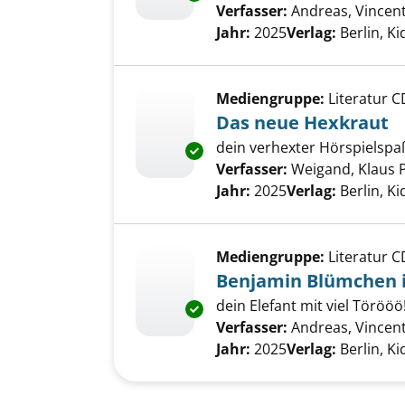
Verfasser:
Andreas, Vincen
Jahr:
2025
Verlag:
Berlin, K
Mediengruppe:
Literatur C
Das neue Hexkraut
dein verhexter Hörspielspaß
Exemplar-Details von Das neu
Verfasser:
Weigand, Klaus P
Jahr:
2025
Verlag:
Berlin, K
Mediengruppe:
Literatur C
Benjamin Blümchen i
dein Elefant mit viel Törööö
Exemplar-Details von Benjamin
Verfasser:
Andreas, Vincen
Jahr:
2025
Verlag:
Berlin, K