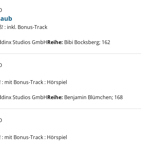
D
taub
! : inkl. Bonus-Track
exte Eulenstaub anzeigen
e nach diesem Verfasser
iddinx Studios GmbH
Reihe:
Bibi Bocksberg; 162
D
! : mit Bonus-Track : Hörspiel
kuh anzeigen
e nach diesem Verfasser
iddinx Studios GmbH
Reihe:
Benjamin Blümchen; 168
D
! : mit Bonus-Track : Hörspiel
terdetektiv anzeigen