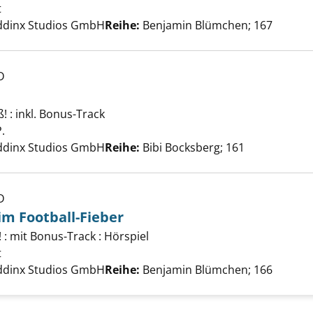
t
Suche nach diesem Verfasser
iddinx Studios GmbH
Reihe:
Benjamin Blümchen; 167
D
! : inkl. Bonus-Track
e Hexkraut anzeigen
.
Suche nach diesem Verfasser
iddinx Studios GmbH
Reihe:
Bibi Bocksberg; 161
D
m Football-Fieber
! : mit Bonus-Track : Hörspiel
 Blümchen im Football-Fieber anzeigen
t
Suche nach diesem Verfasser
iddinx Studios GmbH
Reihe:
Benjamin Blümchen; 166