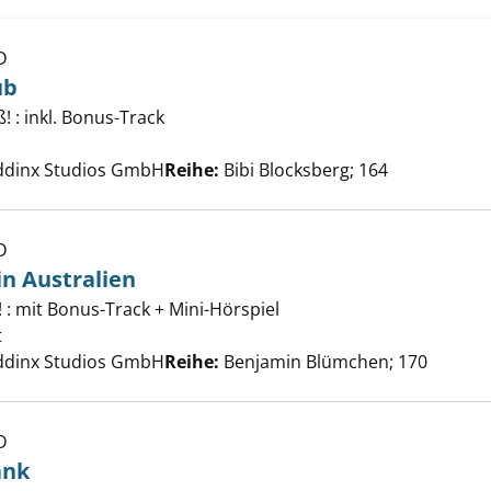
D
ub
! : inkl. Bonus-Track
im Cluburlaub anzeigen
Suche nach diesem Verfasser
iddinx Studios GmbH
Reihe:
Bibi Blocksberg; 164
D
n Australien
! : mit Bonus-Track + Mini-Hörspiel
 Blümchen in Australien anzeigen
t
Suche nach diesem Verfasser
iddinx Studios GmbH
Reihe:
Benjamin Blümchen; 170
D
ank