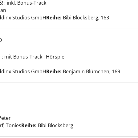
! : inkl. Bonus-Track
che Hexentrank anzeigen
ian
Suche nach diesem Verfasser
iddinx Studios GmbH
Reihe:
Bibi Blocksberg; 163
D
! : mit Bonus-Track : Hörspiel
ckte Reise anzeigen
e nach diesem Verfasser
iddinx Studios GmbH
Reihe:
Benjamin Blümchen; 169
t [Tonie] anzeigen
Peter
Suche nach diesem Verfasser
f, Tonies
Reihe:
Bibi Blocksberg