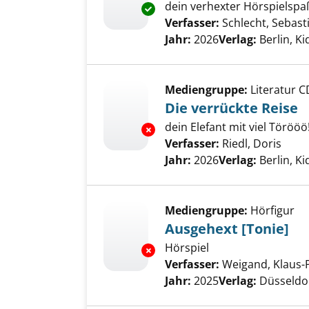
dein verhexter Hörspielspaß
Exemplar-Details von Der fals
Verfasser:
Schlecht, Sebast
Jahr:
2026
Verlag:
Berlin, K
Mediengruppe:
Literatur C
Die verrückte Reise
dein Elefant mit viel Törööö
Exemplar-Details von Die verrü
Verfasser:
Riedl, Doris
Such
Jahr:
2026
Verlag:
Berlin, K
Mediengruppe:
Hörfigur
Ausgehext [Tonie]
Hörspiel
Exemplar-Details von Ausgehex
Verfasser:
Weigand, Klaus-
Jahr:
2025
Verlag:
Düsseldor