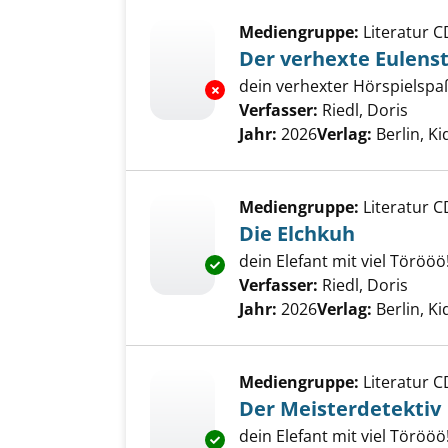
Mediengruppe:
Literatur C
Der verhexte Eulens
dein verhexter Hörspielspaß
Exemplar-Details von Der verh
Verfasser:
Riedl, Doris
Such
Jahr:
2026
Verlag:
Berlin, K
Mediengruppe:
Literatur C
Die Elchkuh
dein Elefant mit viel Törööö
Exemplar-Details von Die Elch
Verfasser:
Riedl, Doris
Such
Jahr:
2026
Verlag:
Berlin, K
Mediengruppe:
Literatur C
Der Meisterdetektiv
dein Elefant mit viel Törööö
Exemplar-Details von Der Meis