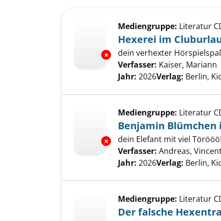
Suchergebnis
Zu den Suchfiltern springen
Mediengruppe:
Literatur C
Hexerei im Cluburla
dein verhexter Hörspielspaß
Exemplar-Details von Hexerei 
Verfasser:
Kaiser, Mariann
Jahr:
2026
Verlag:
Berlin, K
Mediengruppe:
Literatur C
Benjamin Blümchen i
dein Elefant mit viel Törööö
Exemplar-Details von Benjamin
Verfasser:
Andreas, Vincen
Jahr:
2026
Verlag:
Berlin, K
Mediengruppe:
Literatur C
Der falsche Hexentr