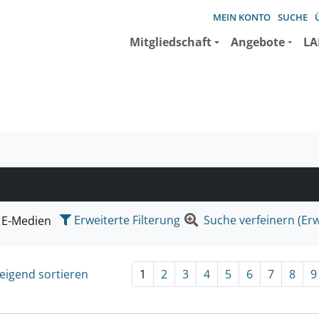
MEIN KONTO
SUCHE
Mitgliedschaft
Angebote
LA
e suchen wollen.
Erweiterte Filterung
Suche verfeinern (Erw
E-Medien
eigend sortieren
1
2
3
4
5
6
7
8
9