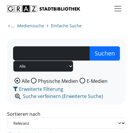
Zum Inhalt springen
Zu den Suchfiltern springen
Zur Trefferliste springen
›
...
›
Mediensuche
Einfache Suche
Wählen Sie die Medienart nach der Sie suchen wollen
Alle
Physische Medien
E-Medien
Erweiterte Filterung
Suche verfeinern (Erweiterte Suche)
Sortieren nach