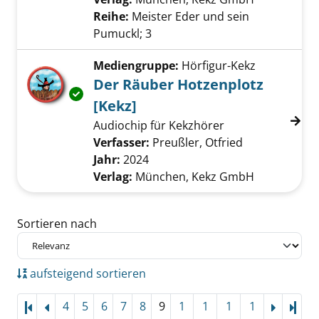
Reihe:
Meister Eder und sein
Pumuckl; 3
Mediengruppe:
Hörfigur-Kekz
Der Räuber Hotzenplotz
Exemplar-Details von Der Räuber Hotzenplot
[Kekz]
Audiochip für Kekzhörer
Verfasser:
Preußler, Otfried
Suche nach di
Jahr:
2024
Verlag:
München, Kekz GmbH
Zu den Suchfiltern springen
Sortieren nach
aufsteigend sortieren
4
5
6
7
8
9
1
1
1
1
Letz