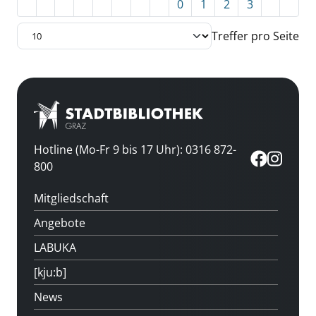
0
1
2
3
Treffer pro Seite
Hotline (Mo-Fr 9 bis 17 Uhr): 0316 872-
800
Mitgliedschaft
Angebote
LABUKA
[kju:b]
News