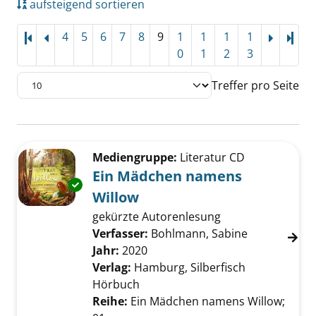
aufsteigend sortieren
4
5
6
7
8
9
1
1
1
1
Letz
0
1
2
3
Treffer pro Seite
Suchergebnis
Zu den Suchfiltern springen
Mediengruppe:
Literatur CD
Ein Mädchen namens
Exemplar-Details von Ein Mädchen namens W
Willow
gekürzte Autorenlesung
Verfasser:
Bohlmann, Sabine
Suche nach 
Jahr:
2020
Verlag:
Hamburg, Silberfisch
Hörbuch
Reihe:
Ein Mädchen namens Willow;