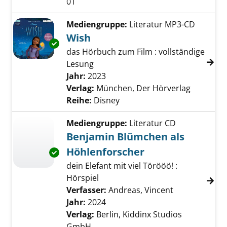
01
Mediengruppe:
Literatur MP3-CD
Wish
Exemplar-Details von Wish anzeigen
das Hörbuch zum Film : vollständige
Lesung
Suche nach diesem Verfasser
Jahr:
2023
Verlag:
München, Der Hörverlag
Reihe:
Disney
Mediengruppe:
Literatur CD
Benjamin Blümchen als
Höhlenforscher
Exemplar-Details von Benjamin Blümchen als
dein Elefant mit viel Törööö! :
Hörspiel
Verfasser:
Andreas, Vincent
Suche nach d
Jahr:
2024
Verlag:
Berlin, Kiddinx Studios
GmbH