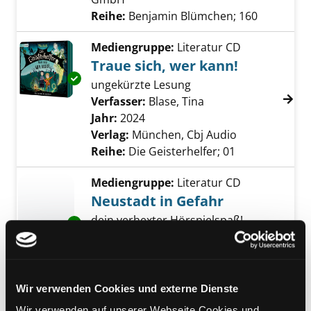
Reihe:
Benjamin Blümchen; 160
Mediengruppe:
Literatur CD
Traue sich, wer kann!
Exemplar-Details von Traue sich, wer kann! a
ungekürzte Lesung
Verfasser:
Blase, Tina
Suche nach diesem 
Jahr:
2024
Verlag:
München, Cbj Audio
Reihe:
Die Geisterhelfer; 01
Mediengruppe:
Literatur CD
Neustadt in Gefahr
dein verhexter Hörspielspaß!
Exemplar-Details von Neustadt in Gefahr anz
Verfasser:
Weigand, Klaus-Peter
Suche na
Jahr:
2023
Verlag:
Berlin, Kiddinx
Reihe:
Bibi Blocksberg; 150
Wir verwenden Cookies und externe Dienste
Mediengruppe:
Literatur CD
Wir verwenden auf unserer Webseite Cookies und