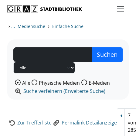
Zum Inhalt springen
Zur Detailanzeige springen
›
...
›
Mediensuche
Einfache Suche
Wählen Sie die Medienart nach der Sie suchen wollen
Alle
Physische Medien
E-Medien
Suche verfeinern (Erweiterte Suche)
7
Vorhe
Zur Trefferliste
Permalink Detailanzeige
vo
285