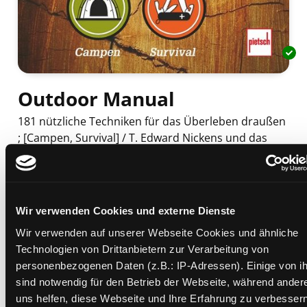
Outdoor Manual
181 nützliche Techniken für das Überleben draußen
; [Campen, Survival] / T. Edward Nickens und das
Team von Field & Stream. [Dt. Fassung: Hermann
Leifeld]
Mediengruppe:
Sachbuch
Verfasser:
Suche nach diesem Verfasser
Nickens, T. Edward
Wir verwenden Cookies und externe Dienste
Beschreibung ein-/ausblenden
Wir verwenden auf unserer Webseite Cookies und ähnliche
Technologien von Drittanbietern zur Verarbeitung von
Mehr Informationen ein-/ausblenden
personenbezogenen Daten (z.B.: IP-Adressen). Einige von i
sind notwendig für den Betrieb der Webseite, während ander
uns helfen, diese Webseite und Ihre Erfahrung zu verbessern