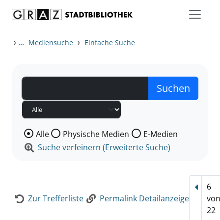
Zum Inhalt springen
Zur Detailanzeige springen
›
...
›
Mediensuche
Einfache Suche
Wählen Sie die Medienart nach der Sie suchen wollen
Alle
Physische Medien
E-Medien
Suche verfeinern (Erweiterte Suche)
6
Vorhe
Zur Trefferliste
Permalink Detailanzeige
vo
22