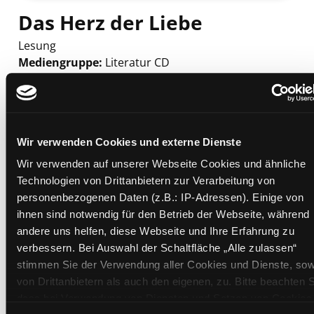
Das Herz der Liebe
Lesung
Mediengruppe:
Literatur CD
Verfasser:
Suche nach diesem Verfasser
Dalai Lama <XIV.>
Beschreibung ein-/ausblenden
Mehr Informationen ein-/ausblenden
Wir verwenden Cookies und externe Dienste
Wir verwenden auf unserer Webseite Cookies und ähnliche
Technologien von Drittanbietern zur Verarbeitung von
personenbezogenen Daten (z.B.: IP-Adressen). Einige von
Exemplare
ihnen sind notwendig für den Betrieb der Webseite, während
andere uns helfen, diese Webseite und Ihre Erfahrung zu
Zweigstelle:
Gösting
verbessern. Bei Auswahl der Schaltfläche „Alle zulassen“
Signatur:
TD.PR.EBE DAL
stimmen Sie der Verwendung aller Cookies und Dienste, sow
Standort 2:
Ausleihe
von Drittanbietern als auch den eigenen, zu. Bitte beachten S
Status:
Verfügbar
dass bei Verwendung von Diensten und Setzen von Cookies