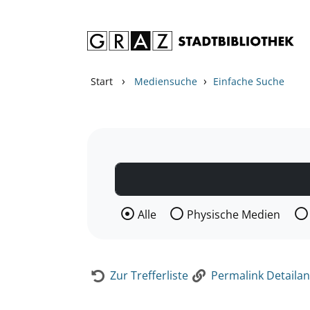
Zum Inhalt springen
Zur Detailanzeige springen
›
›
Start
Mediensuche
Einfache Suche
Wählen Sie die Medienart nach der Si
Alle
Physische Medien
Zur Trefferliste
Permalink Detailan