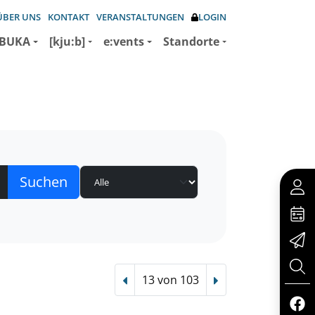
ÜBER UNS
KONTAKT
VERANSTALTUNGEN
LOGIN
BUKA
[kju:b]
e:vents
Standorte
13 von 103
Vorheriger Treffer
Nächster Treffer