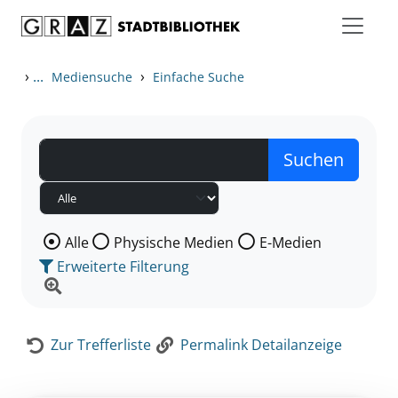
Zum Inhalt springen
Zur Detailanzeige springen
›
...
›
Mediensuche
Einfache Suche
Wählen Sie die Medienart nach der Sie suchen wollen
Alle
Physische Medien
E-Medien
Erweiterte Filterung
Zur Trefferliste
Permalink Detailanzeige