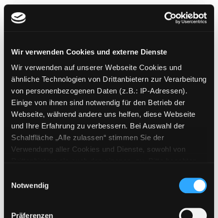
Wir verwenden Cookies und externe Dienste
Solartopia
Wir verwenden auf unserer Webseite Cookies und
Mediengruppe:
Jugendbuch
ähnliche Technologien von Drittanbietern zur Verarbeitung
Verfasser:
Hume, Victoria
von personenbezogenen Daten (z.B.: IP-Adressen).
Einige von ihnen sind notwendig für den Betrieb der
Mehr Informationen ein-/ausblenden
Webseite, während andere uns helfen, diese Webseite
und Ihre Erfahrung zu verbessern. Bei Auswahl der
Bände
Schaltfläche „Alle zulassen“ stimmen Sie der
Verwendung aller Cookies und Dienste, sowohl von
Medium auf die Postliste setzen
Drittanbietern als auch den eigenen, zu. Bitte beachten
Sie, dass bei Verwendung von Diensten und Setzen von
Einwilligungsauswahl
Cookies von Drittanbietern, eine Verarbeitung in
Notwendig
unsicheren Drittländern (Länder außerhalb des EWR
ohne adäquates Datenschutzniveau) stattfinden kann. In
Präferenzen