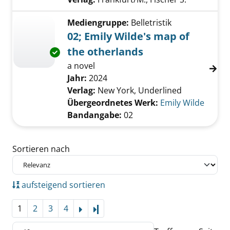
Mediengruppe:
Belletristik
02; Emily Wilde's map of
the otherlands
Exemplar-Details von 02; Emily Wilde's map o
a novel
Suche nach diesem Verfasser
Jahr:
2024
Verlag:
New York, Underlined
Übergeordnetes Werk:
Emily Wilde
Bandangabe:
02
Zu den Suchfiltern springen
Sortieren nach
aufsteigend sortieren
1
2
3
4
Letzte Seite