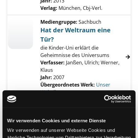
Jahr:
2013
Verlag:
München, Cbj-Verl.
Mediengruppe:
Sachbuch
Hat der Weltraum eine
Tür?
die Kinder-Uni erklärt die
Geheimnisse des Universums
Verfasser:
Janßen, Ulrich
;
Werner,
Klaus
Jahr:
2007
Übergeordnetes Werk:
Unser
Weltall
Mediengruppe:
Kinderbuch
Hat der Weltraum eine
Wir verwenden Cookies und externe Dienste
Tür?
Wir verwenden auf unserer Webseite Cookies und
die Kinder-Uni erklärt die
ähnliche Technologien von Drittanbietern zur Verarbeitung