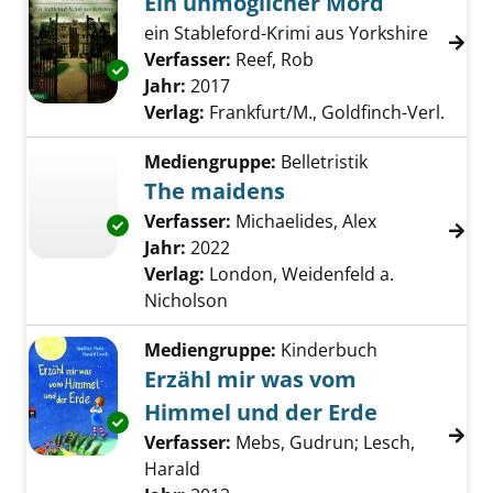
Ein unmöglicher Mord
ein Stableford-Krimi aus Yorkshire
Verfasser:
Reef, Rob
Suche nach diesem V
Exemplar-Details von Ein unmöglicher Mord 
Jahr:
2017
Verlag:
Frankfurt/M., Goldfinch-Verl.
Mediengruppe:
Belletristik
The maidens
Verfasser:
Michaelides, Alex
Suche nach d
Exemplar-Details von The maidens anzeigen
Jahr:
2022
Verlag:
London, Weidenfeld a.
Nicholson
Mediengruppe:
Kinderbuch
Erzähl mir was vom
Himmel und der Erde
Exemplar-Details von Erzähl mir was vom Hi
Verfasser:
Mebs, Gudrun
;
Lesch,
Harald
Suche nach diesem Verfasser