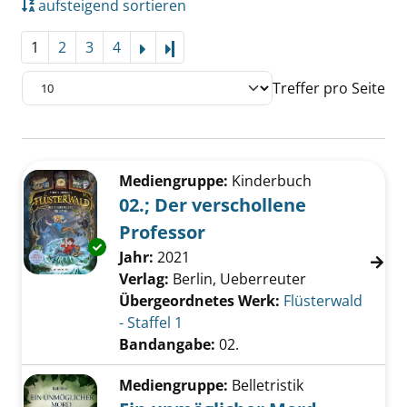
aufsteigend sortieren
1
2
3
4
Letzte Seite
Treffer pro Seite
Suchergebnis
Zu den Suchfiltern springen
Mediengruppe:
Kinderbuch
02.; Der verschollene
Professor
Exemplar-Details von 02.; Der verschollene P
Suche nach diesem Verfasser
Jahr:
2021
Verlag:
Berlin, Ueberreuter
Übergeordnetes Werk:
Flüsterwald
- Staffel 1
Bandangabe:
02.
Mediengruppe:
Belletristik