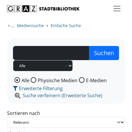
Zum Inhalt springen
Zu den Suchfiltern springen
Zur Trefferliste springen
›
...
›
Mediensuche
Einfache Suche
Wählen Sie die Medienart nach der Sie suchen wollen
Alle
Physische Medien
E-Medien
Erweiterte Filterung
Suche verfeinern (Erweiterte Suche)
Sortieren nach