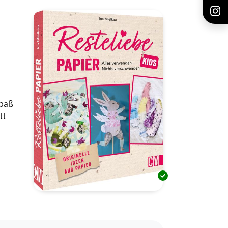
Spaß
tt