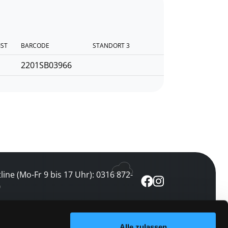
IST
BARCODE
STANDORT 3
2201SB03966
line (Mo-Fr 9 bis 17 Uhr): 0316 872-
0
ewsletter abonnieren
Alle zulassen