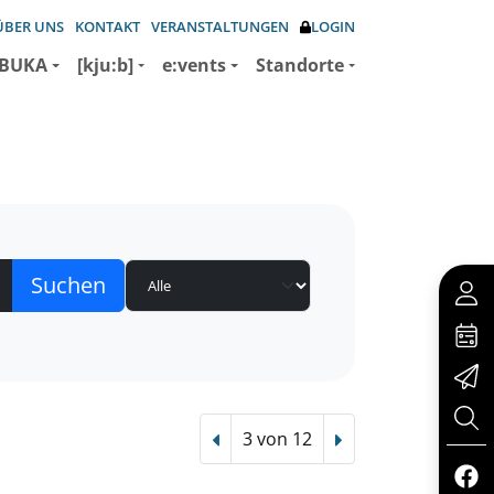
ÜBER UNS
KONTAKT
VERANSTALTUNGEN
LOGIN
BUKA
[kju:b]
e:vents
Standorte
3 von 12
Vorheriger Treffer
Nächster Treffer