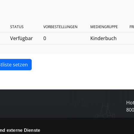
STATUS
VORBESTELLUNGEN
MEDIENGRUPPE
FR
Verfügbar
0
Kinderbuch
tliste setzen
Hot
80
N
nd externe Dienste