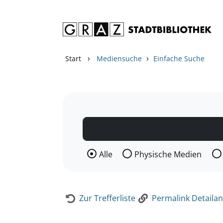
Zum Inhalt springen
Zur Detailanzeige springen
›
›
Start
Mediensuche
Einfache Suche
Wählen Sie die Medienart nach der Si
Alle
Physische Medien
Zur Trefferliste
Permalink Detailan