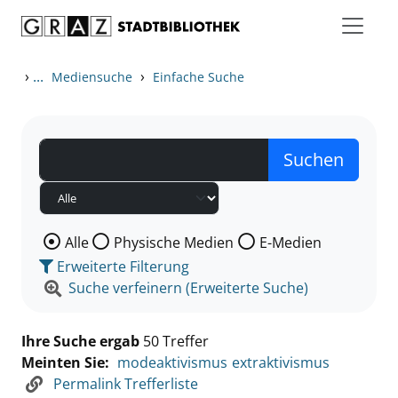
Zum Inhalt springen
Zu den Suchfiltern springen
Zur Trefferliste springen
›
...
›
Mediensuche
Einfache Suche
Wählen Sie die Medienart nach der Sie suchen wollen
Alle
Physische Medien
E-Medien
Erweiterte Filterung
Suche verfeinern (Erweiterte Suche)
Ihre Suche ergab
50 Treffer
Meinten Sie:
modeaktivismus
extraktivismus
Permalink Trefferliste