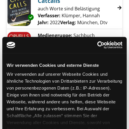
Catcalls
auch Worte sind Belästigung
Verfasser:
Klümper, Hannah
Suche nach d
Exemplar-Details von Catcalls anzeigen
Jahr:
2022
Verlag:
München, Dtv
Mediengruppe:
Sachbuch
Orwells Rosen
Verfasser:
Solnit, Rebecca
Suche nach die
Jahr:
2021
Exemplar-Details von Orwells Rosen anzeige
Verlag:
Hamburg, Rowohlt Verl.
Wir verwenden Cookies und externe Dienste
Reihe:
Rowohlt hundert Augen
Wir verwenden auf unserer Webseite Cookies und
ähnliche Technologien von Drittanbietern zur Verarbeitung
Mediengruppe:
Themenpaket
von personenbezogenen Daten (z.B.: IP-Adressen).
Klimahelden
Einige von ihnen sind notwendig für den Betrieb der
für Kinder von 8 bis 13 Jahren
Webseite, während andere uns helfen, diese Webseite
Exemplar-Details von Klimahelden anzeigen
Suche nach diesem Verfasser
Jahr:
2020
und Ihre Erfahrung zu verbessern. Bei Auswahl der
Schaltfläche „Alle zulassen“ stimmen Sie der
Verwendung aller Cookies und Dienste, sowohl von
Mediengruppe:
Jugendbuch