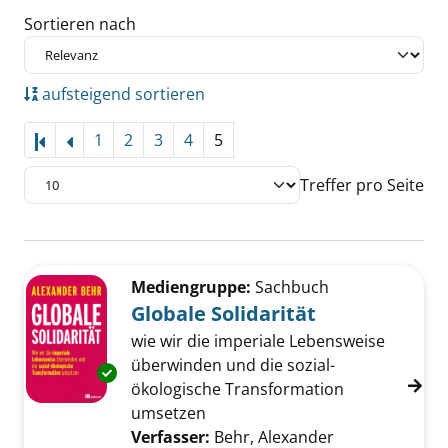
Sortieren nach
aufsteigend sortieren
1
2
3
4
5
Treffer pro Seite
Suchergebnis
Zu den Suchfiltern springen
Mediengruppe:
Sachbuch
Globale Solidarität
wie wir die imperiale Lebensweise
überwinden und die sozial-
Exemplar-Details von Globale Solidarität anz
ökologische Transformation
umsetzen
Verfasser:
Behr, Alexander
Suche nach di