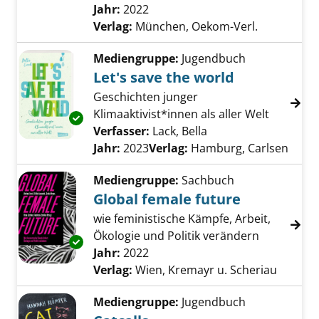
Jahr:
2022
Verlag:
München, Oekom-Verl.
Mediengruppe:
Jugendbuch
Let's save the world
Geschichten junger
Klimaaktivist*innen als aller Welt
Exemplar-Details von Let's save the world an
Verfasser:
Lack, Bella
Suche nach diesem V
Jahr:
2023
Verlag:
Hamburg, Carlsen
Mediengruppe:
Sachbuch
Global female future
wie feministische Kämpfe, Arbeit,
Ökologie und Politik verändern
Exemplar-Details von Global female future a
Suche nach diesem Verfasser
Jahr:
2022
Verlag:
Wien, Kremayr u. Scheriau
Mediengruppe:
Jugendbuch