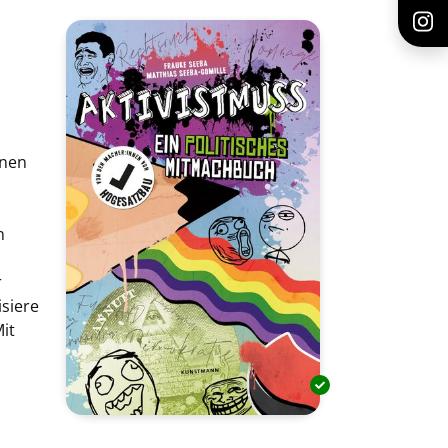
nnen
n
r
isiere
it