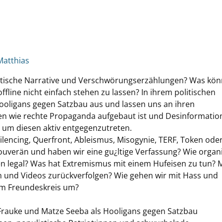
Matthias
istische Narrative und Verschwörungserzählungen? Was kö
ffline nicht einfach stehen zu lassen? In ihrem politischen
ligans gegen Satzbau aus und lassen uns an ihren
en wie rechte Propaganda aufgebaut ist und Desinformatio
, um diesen aktiv entgegenzutreten.
ilencing, Querfront, Ableismus, Misogynie, TERF, Token ode
ouverän und haben wir eine gu¿ltige Verfassung? Wie organ
en legal? Was hat Extremismus mit einem Hufeisen zu tun? M
n und Videos zurückverfolgen? Wie gehen wir mit Hass und
m Freundeskreis um?
n Frauke und Matze Seeba als Hooligans gegen Satzbau