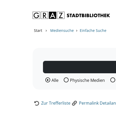
Zum Inhalt springen
Zur Detailanzeige springen
›
›
Start
Mediensuche
Einfache Suche
Wählen Sie die Medienart nach der Si
Alle
Physische Medien
Zur Trefferliste
Permalink Detailan