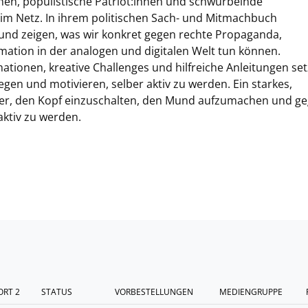
en, populistische Patriot:innen und schwurbelnde
im Netz. In ihrem politischen Sach- und Mitmachbuch
 und zeigen, was wir konkret gegen rechte Propaganda,
tion in der analogen und digitalen Welt tun können.
tionen, kreative Challenges und hilfreiche Anleitungen se
gen und motivieren, selber aktiv zu werden. Ein starkes,
doyer, den Kopf einzuschalten, den Mund aufzumachen und g
ktiv zu werden.
RT 2
STATUS
VORBESTELLUNGEN
MEDIENGRUPPE