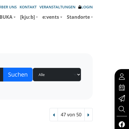
ÜBER UNS
KONTAKT
VERANSTALTUNGEN
LOGIN
BUKA
[kju:b]
e:vents
Standorte
47 von 50
Vorheriger Treffer
Nächster Treffer