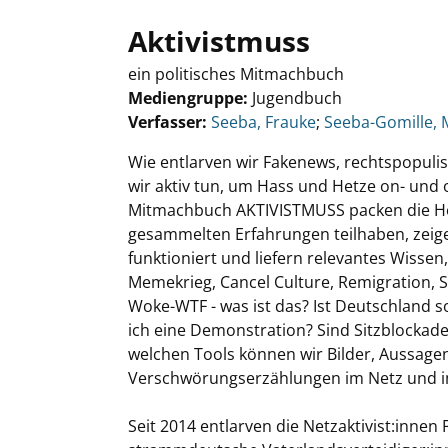
Aktivistmuss
ein politisches Mitmachbuch
Mediengruppe:
Jugendbuch
Verfasser:
Suche nach diesem Verfasser
Seeba, Frauke
;
Seeba-Gomille, 
Wie entlarven wir Fakenews, rechtspopul
wir aktiv tun, um Hass und Hetze on- und o
Mitmachbuch AKTIVISTMUSS packen die Hoo
gesammelten Erfahrungen teilhaben, zeig
funktioniert und liefern relevantes Wissen
Memekrieg, Cancel Culture, Remigration, S
Woke-WTF - was ist das? Ist Deutschland s
ich eine Demonstration? Sind Sitzblockad
welchen Tools können wir Bilder, Aussage
Verschwörungserzählungen im Netz und i
Seit 2014 entlarven die Netzaktivist:inne