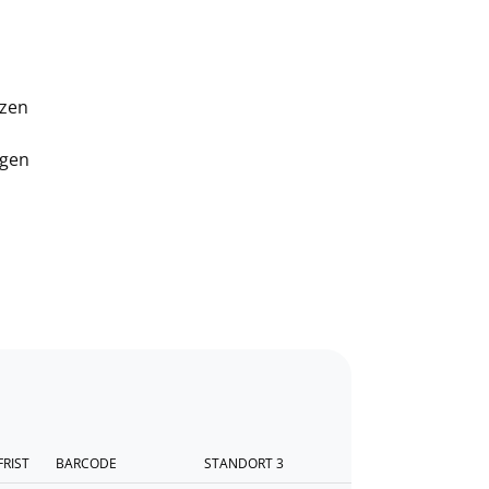
tzen
egen
FRIST
BARCODE
STANDORT 3