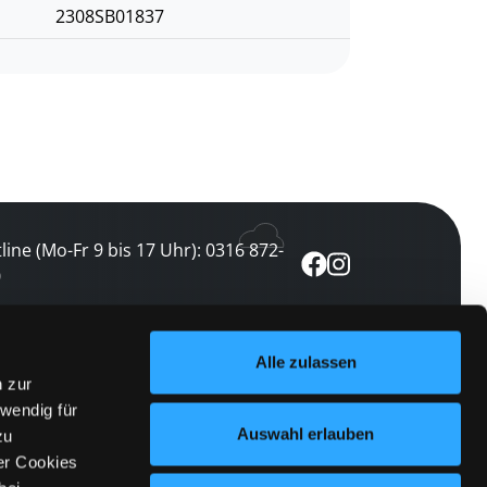
2308SB01837
line (Mo-Fr 9 bis 17 Uhr): 0316 872-
0
ewsletter abonnieren
Alle zulassen
n zur
 keine Veranstaltung verpassen
wendig für
etzt abonnieren
Auswahl erlauben
zu
er Cookies