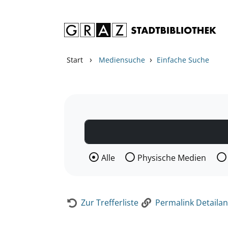
Zum Inhalt springen
Zur Detailanzeige springen
›
›
Start
Mediensuche
Einfache Suche
Wählen Sie die Medienart nach der Si
Alle
Physische Medien
Zur Trefferliste
Permalink Detailan