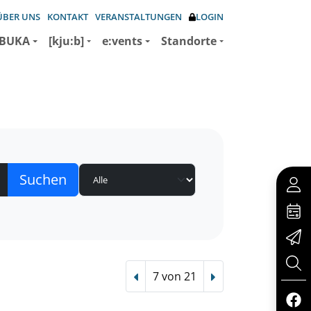
ÜBER UNS
KONTAKT
VERANSTALTUNGEN
LOGIN
BUKA
[kju:b]
e:vents
Standorte
7 von 21
Vorheriger Treffer
Nächster Treffer