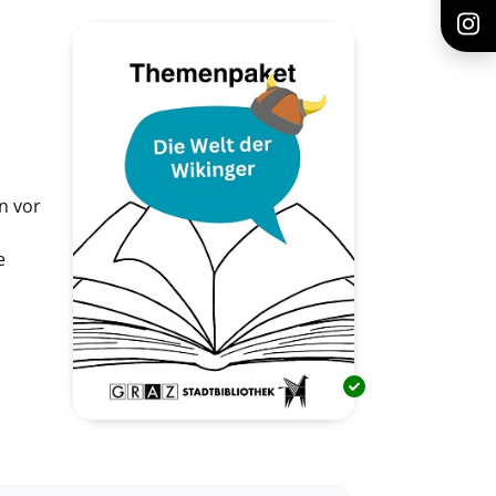
n vor
e