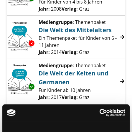
Für Kinder von 4 bis 8 Jahren
Suche nach diesem Verfasser
Jahr:
2008
Verlag:
Graz
Mediengruppe:
Themenpaket
Die Welt des Mittelalters
Ein Themenpaket für Kinder von 6 -
Exemplar-Details von Die Welt des Mittelalte
11 Jahren
Suche nach diesem Verfasser
Jahr:
2014
Verlag:
Graz
Mediengruppe:
Themenpaket
Die Welt der Kelten und
Germanen
Exemplar-Details von Die Welt der Kelten u
Für Kinder ab 10 Jahren
Suche nach diesem Verfasser
Jahr:
2017
Verlag:
Graz
Mediengruppe:
Themenpaket
Herausragende
Persönlichkeiten der
Exemplar-Details von Herausragende Persönl