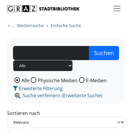
Zum Inhalt springen
Zu den Suchfiltern springen
Zur Trefferliste springen
›
...
›
Mediensuche
Einfache Suche
Wählen Sie die Medienart nach der Sie suchen wollen
Alle
Physische Medien
E-Medien
Erweiterte Filterung
Suche verfeinern (Erweiterte Suche)
Sortieren nach