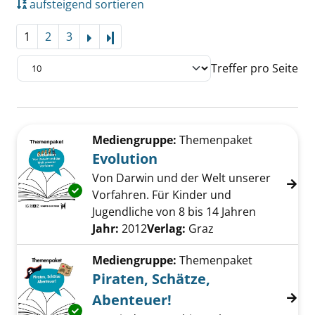
aufsteigend sortieren
1
2
3
Letzte Seite
Treffer pro Seite
Suchergebnis
Zu den Suchfiltern springen
Mediengruppe:
Themenpaket
Evolution
Von Darwin und der Welt unserer
Exemplar-Details von Evolution anzeigen
Vorfahren. Für Kinder und
Jugendliche von 8 bis 14 Jahren
Suche nach diesem Verfasser
Jahr:
2012
Verlag:
Graz
Mediengruppe:
Themenpaket
Piraten, Schätze,
Abenteuer!
Exemplar-Details von Piraten, Schätze, Abent