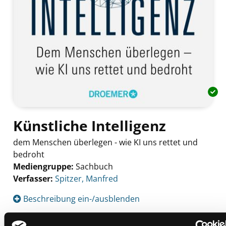
Künstliche Intelligenz
dem Menschen überlegen - wie KI uns rettet und
bedroht
Mediengruppe:
Sachbuch
Verfasser:
Suche nach diesem Verfasser
Spitzer, Manfred
Beschreibung ein-/ausblenden
Mehr Informationen ein-/ausblenden