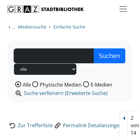
Zum Inhalt springen
Zur Detailanzeige springen
›
...
›
Mediensuche
Einfache Suche
Wählen Sie die Medienart nach der Sie suchen wollen
Alle
Physische Medien
E-Medien
Suche verfeinern (Erweiterte Suche)
2
Vorhe
Zur Trefferliste
Permalink Detailanzeige
vo
14