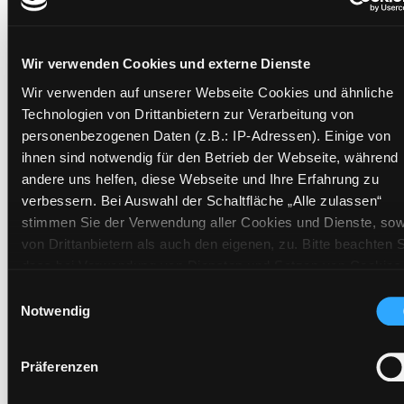
Wir verwenden Cookies und externe Dienste
Exemplare
Wir verwenden auf unserer Webseite Cookies und ähnliche
Technologien von Drittanbietern zur Verarbeitung von
Zweigstelle:
Nord - Geidorf
personenbezogenen Daten (z.B.: IP-Adressen). Einige von
Signatur:
NT.EAK SPI
ihnen sind notwendig für den Betrieb der Webseite, während
Standort 2:
Ausleihe
andere uns helfen, diese Webseite und Ihre Erfahrung zu
Status:
Entliehen
verbessern. Bei Auswahl der Schaltfläche „Alle zulassen“
Vorbestellungen:
0
stimmen Sie der Verwendung aller Cookies und Dienste, sow
von Drittanbietern als auch den eigenen, zu. Bitte beachten S
Mediengruppe:
Sachbuch
dass bei Verwendung von Diensten und Setzen von Cookies
Frist:
14.08.2026
von Drittanbietern, eine Verarbeitung in unsicheren Drittlände
Einwilligungsauswahl
Barcode:
2308SB03908
(Länder außerhalb des EWR ohne adäquates
Notwendig
Standort 3:
Datenschutzniveau) stattfinden kann. In diesem Zusammen
können aktuell Risiken für Betroffene nicht vollständig
Präferenzen
ausgeschlossen werden. Eine Verarbeitung durch solche
Cookies oder Dienste erfolgt nur, wenn Sie die jeweilige