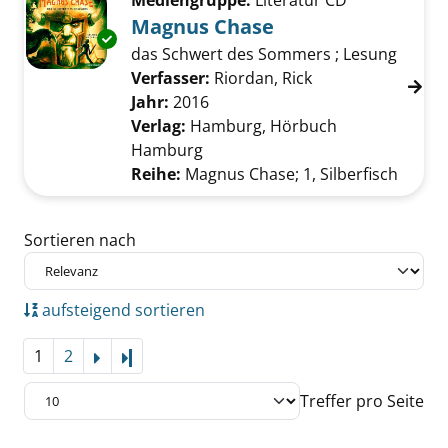
Mediengruppe:
Literatur CD
Magnus Chase
Exemplar-Details von Magnus Chase anzeige
das Schwert des Sommers ; Lesung
Verfasser:
Riordan, Rick
Suche nach diese
Jahr:
2016
Verlag:
Hamburg, Hörbuch
Hamburg
Reihe:
Magnus Chase; 1, Silberfisch
Zu den Suchfiltern springen
Sortieren nach
aufsteigend sortieren
1
2
Letzte Seite
Treffer pro Seite