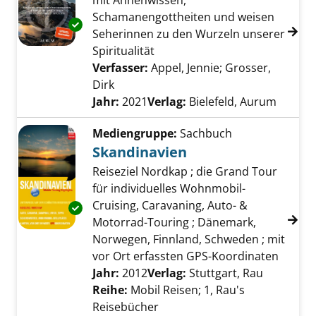
mit Ahnenwissen,
Schamanengottheiten und weisen
Exemplar-Details von Urkraft des Nordens a
Seherinnen zu den Wurzeln unserer
Spiritualität
Verfasser:
Appel, Jennie
;
Grosser,
Dirk
Suche nach diesem Verfasser
Jahr:
2021
Verlag:
Bielefeld, Aurum
Mediengruppe:
Sachbuch
Skandinavien
Reiseziel Nordkap ; die Grand Tour
für individuelles Wohnmobil-
Cruising, Caravaning, Auto- &
Exemplar-Details von Skandinavien anzeigen
Motorrad-Touring ; Dänemark,
Norwegen, Finnland, Schweden ; mit
vor Ort erfassten GPS-Koordinaten
Suche nach diesem Verfasser
Jahr:
2012
Verlag:
Stuttgart, Rau
Reihe:
Mobil Reisen; 1, Rau's
Reisebücher