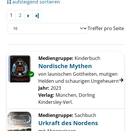
aufsteigend sortieren
1
2
Letzte Seite
Treffer pro Seite
Suchergebnis
Zu den Suchfiltern springen
Mediengruppe:
Kinderbuch
Nordische Mythen
von launischen Gottheiten, mutigen
Exemplar-Details von Nordische Mythen anz
Helden und schaurigen Ungeheuern
Suche nach diesem Verfasser
Jahr:
2023
Verlag:
München, Dorling
Kindersley-Verl.
Mediengruppe:
Sachbuch
Urkraft des Nordens