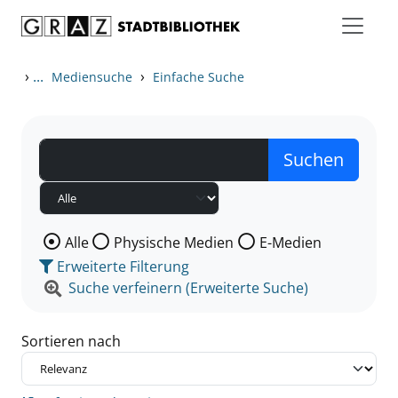
Zum Inhalt springen
Zu den Suchfiltern springen
Zur Trefferliste springen
›
...
›
Mediensuche
Einfache Suche
Wählen Sie die Medienart nach der Sie suchen wollen
Alle
Physische Medien
E-Medien
Erweiterte Filterung
Suche verfeinern (Erweiterte Suche)
Sortieren nach