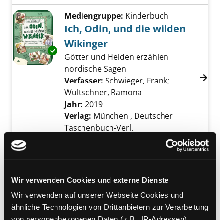
Mediengruppe:
Kinderbuch
Ich, Odin, und die wilden
Wikinger
Exemplar-Details von Ich, Odin, und die wild
Götter und Helden erzählen
nordische Sagen
Verfasser:
Schwieger, Frank
;
Wultschner, Ramona
Suche nach diesem V
Jahr:
2019
Verlag:
München , Deutscher
Taschenbuch-Verl.
Reihe:
Dtv Junior
Mediengruppe:
Belletristik
Nordische Märchen
Wir verwenden Cookies und externe Dienste
Volksmärchen aus Norwegen,
Exemplar-Details von Nordische Märchen an
Wir verwenden auf unserer Webseite Cookies und
Schweden, Finnland, Island und
ähnliche Technologien von Drittanbietern zur Verarbeitung
Dänemark
von personenbezogenen Daten (z.B.: IP-Adressen).