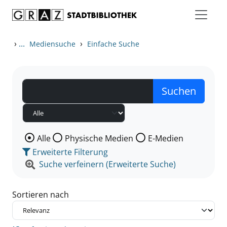
Zum Inhalt springen
Zu den Suchfiltern springen
Zur Trefferliste springen
›
...
›
Mediensuche
Einfache Suche
Wählen Sie die Medienart nach der Sie suchen wollen
Alle
Physische Medien
E-Medien
Erweiterte Filterung
Suche verfeinern (Erweiterte Suche)
Sortieren nach