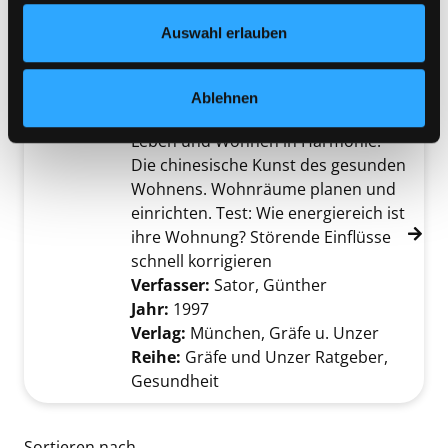
Rowohlt Taschenbuch
Datenschutzerklärung
und in unserem
Impressum
.
Auswahl erlauben
Reihe:
Rororo Sachbuch; 60813
Exemplar-Details von Feng Shui anzeigen
Mediengruppe:
Sachbuch
Ablehnen
Feng Shui
Leben und Wohnen in Harmonie.
Die chinesische Kunst des gesunden
Wohnens. Wohnräume planen und
einrichten. Test: Wie energiereich ist
ihre Wohnung? Störende Einflüsse
schnell korrigieren
Verfasser:
Sator, Günther
Suche nach die
Jahr:
1997
Verlag:
München, Gräfe u. Unzer
Reihe:
Gräfe und Unzer Ratgeber,
Gesundheit
Zu den Suchfiltern springen
Sortieren nach