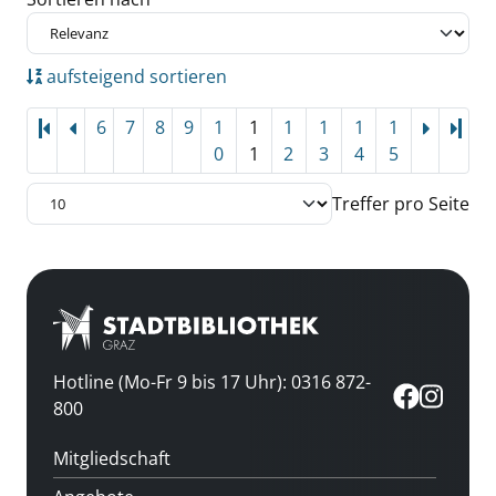
aufsteigend sortieren
6
7
8
9
1
1
1
1
1
1
Letz
0
1
2
3
4
5
Treffer pro Seite
Hotline (Mo-Fr 9 bis 17 Uhr): 0316 872-
800
Mitgliedschaft