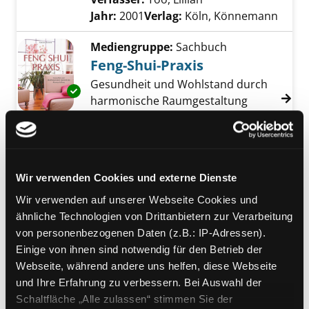
Jahr:
2001
Verlag:
Köln, Könnemann
Mediengruppe:
Sachbuch
Feng-Shui-Praxis
Gesundheit und Wohlstand durch
Exemplar-Details von Feng-Shui-Praxis anzei
harmonische Raumgestaltung
Verfasser:
Brown, Simon
Suche nach dies
Jahr:
2005
Verlag:
München, Bassermann
Wir verwenden Cookies und externe Dienste
Mediengruppe:
Sachbuch
Feng Shui für jeden Garten
Wir verwenden auf unserer Webseite Cookies und
ähnliche Technologien von Drittanbietern zur Verarbeitung
Verfasser:
Sator, Günther
Suche nach die
Exemplar-Details von Feng Shui für jeden Ga
von personenbezogenen Daten (z.B.: IP-Adressen).
Jahr:
2007
Einige von ihnen sind notwendig für den Betrieb der
Verlag:
München, Gräfe u. Unzer
Webseite, während andere uns helfen, diese Webseite
Reihe:
GU-Pflanzenratgeber
und Ihre Erfahrung zu verbessern. Bei Auswahl der
Mediengruppe:
Sachbuch
Schaltfläche „Alle zulassen“ stimmen Sie der