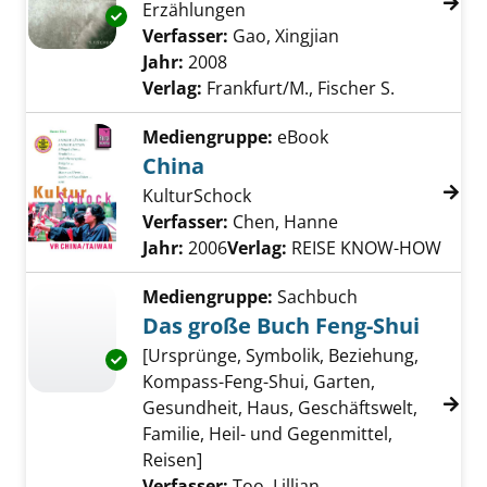
Erzählungen
Exemplar-Details von Die Angel meines Groß
Verfasser:
Gao, Xingjian
Suche nach diese
Jahr:
2008
Verlag:
Frankfurt/M., Fischer S.
Mediengruppe:
eBook
China
KulturSchock
Verfasser:
Chen, Hanne
Suche nach diese
Jahr:
2006
Verlag:
REISE KNOW-HOW
Mediengruppe:
Sachbuch
Das große Buch Feng-Shui
[Ursprünge, Symbolik, Beziehung,
Exemplar-Details von Das große Buch Feng-S
Kompass-Feng-Shui, Garten,
Gesundheit, Haus, Geschäftswelt,
Familie, Heil- und Gegenmittel,
Reisen]
Verfasser:
Too, Lillian
Suche nach diesem 