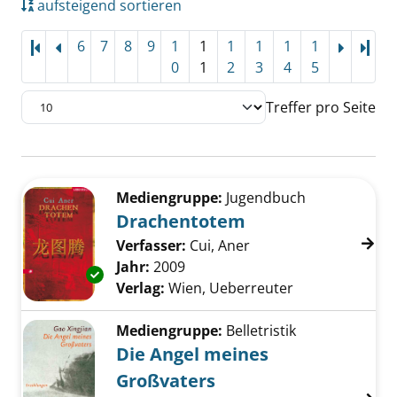
aufsteigend sortieren
6
7
8
9
1
1
1
1
1
1
Letz
0
1
2
3
4
5
Treffer pro Seite
Suchergebnis
Zu den Suchfiltern springen
Mediengruppe:
Jugendbuch
Drachentotem
Verfasser:
Cui, Aner
Suche nach diesem Ve
Jahr:
2009
Exemplar-Details von Drachentotem anzeige
Verlag:
Wien, Ueberreuter
Mediengruppe:
Belletristik
Die Angel meines
Großvaters