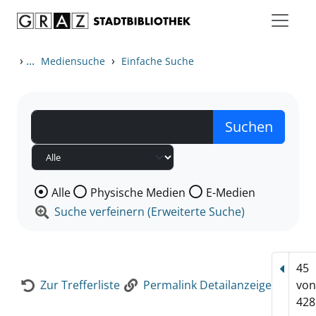
Zum Inhalt springen
Zur Detailanzeige springen
›
...
›
Mediensuche
Einfache Suche
Wählen Sie die Medienart nach der Sie suchen wollen
Alle
Physische Medien
E-Medien
Suche verfeinern (Erweiterte Suche)
45
Vorhe
Zur Trefferliste
Permalink Detailanzeige
vo
428