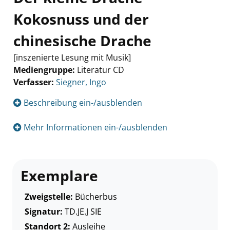
Kokosnuss und der
chinesische Drache
[inszenierte Lesung mit Musik]
Mediengruppe:
Literatur CD
Verfasser:
Suche nach diesem Verfasser
Siegner, Ingo
Beschreibung ein-/ausblenden
Mehr Informationen ein-/ausblenden
Exemplare
Zweigstelle:
Bücherbus
Signatur:
TD.JE.J SIE
Standort 2:
Ausleihe