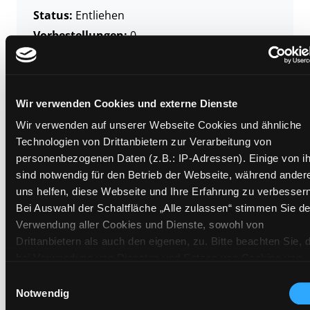
Status:
Entliehen
Vorbestellungen:
0
Mediengruppe:
Literatur CD
Frist:
12.10.2026
Barcode:
2111SB01093
Wir verwenden Cookies und externe Dienste
Standort 3:
Wir verwenden auf unserer Webseite Cookies und ähnliche
Technologien von Drittanbietern zur Verarbeitung von
personenbezogenen Daten (z.B.: IP-Adressen). Einige von i
sind notwendig für den Betrieb der Webseite, während ander
Zweigstelle:
Süd - Lauzilgasse
uns helfen, diese Webseite und Ihre Erfahrung zu verbessern
Signatur:
TD.JE.J SIE
Bei Auswahl der Schaltfläche „Alle zulassen“ stimmen Sie de
Standort 2:
Ausleihe
Verwendung aller Cookies und Dienste, sowohl von
Status:
Entliehen
Drittanbietern als auch den eigenen, zu. Bitte beachten Sie, 
bei Verwendung von Diensten und Setzen von Cookies von
Vorbestellungen:
0
Drittanbietern, eine Verarbeitung in unsicheren Drittländern
Einwilligungsauswahl
Mediengruppe:
Literatur CD
(Länder außerhalb des EWR ohne adäquates
Notwendig
Frist:
31.08.2026
Datenschutzniveau) stattfinden kann. In diesem Zusammen